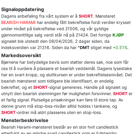
Signaloppdatering
Dagens anbefaling fra vårt system er å
SHORT
. Mønsteret
BEARISH HARAMI
har endelig fått bekreftelse fordi verdier krysset
under nivået på bekreftelse ved 21506, og vår gyldige
gjennomsnittlige salg verdi står nå på 21424. Det forrige
KJØP
signalet ble utstedt den 08/04/2026, 2 dager siden, da
indeksverdien var 21316. Siden da har
^DMT
stiget med
+0.51%
.
Markedsoversikt
Bjørnene har betydelige bevis som støtter deres sak, noe som får
oss til å vurdere å plassere et bearish veddemål. Dagens lysestake
har en svart kropp, og sluttkursen er under bekreftelsesnivået. Det
bearish mønsteret som tidligere ble identifisert, er endelig
bekreftet, og et
SHORT
-signal genereres. Handle på signalet og
utnytt den bearish stemningen før muligheten forsvinner.
SHORT
er
et farlig signal. Plutselige prisøkninger kan føre til store tap. Av
denne grunn må stop-loss-nivåer alltid holdes i tankene, og
SHORT
-ordrer må aldri plasseres uten en stop-loss.
Mønsterbeskrivelse
Bearish Harami-mønsteret består av en stor hvit candlestick
etterfulgt av en mindre svart candlestick som er fullstendig