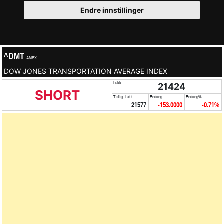
Endre innstillinger
^DMT
AMEX
DOW JONES TRANSPORTATION AVERAGE INDEX
Lukk
21424
SHORT
Tidlig. Lukk
Endring
Endring%
21577
-153.0000
-0.71%