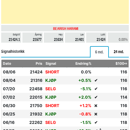
BEARISH HARAMI
Solgt til
Åpning
Høy
Lav
Lukk
21424.1
21577
21634
21401
21424
0.00%
Signalhistorikk
24 md.
6 md.
Dato
Pris
Signal
Endring%
$100⇨
08/06
21424
SHORT
0.0%
116
08/04
21316
KJØP
+0.5%
✔
116
07/20
22458
SELG
-5.1%
✔
116
07/02
22015
KJØP
+2.0%
✔
114
06/30
21750
SHORT
+1.2%
116
❌
06/25
21932
KJØP
-0.8%
118
❌
06/16
22262
SELG
-1.5%
✔
118