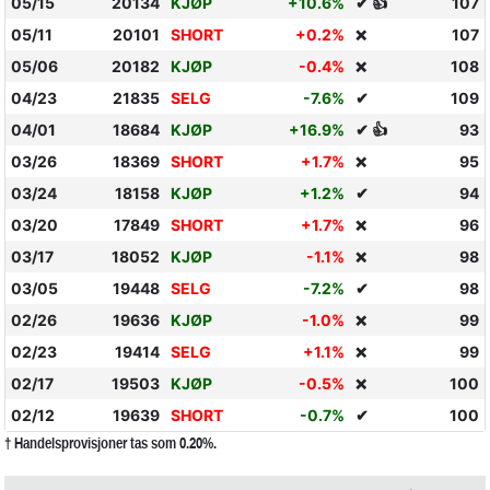
05/15
20134
KJØP
+10.6%
✔ 👍
107
05/11
20101
SHORT
+0.2%
107
❌
05/06
20182
KJØP
-0.4%
108
❌
04/23
21835
SELG
-7.6%
✔
109
04/01
18684
KJØP
+16.9%
✔ 👍
93
03/26
18369
SHORT
+1.7%
95
❌
03/24
18158
KJØP
+1.2%
✔
94
03/20
17849
SHORT
+1.7%
96
❌
03/17
18052
KJØP
-1.1%
98
❌
03/05
19448
SELG
-7.2%
✔
98
02/26
19636
KJØP
-1.0%
99
❌
02/23
19414
SELG
+1.1%
99
❌
02/17
19503
KJØP
-0.5%
100
❌
02/12
19639
SHORT
-0.7%
✔
100
† Handelsprovisjoner tas som 0.20%.