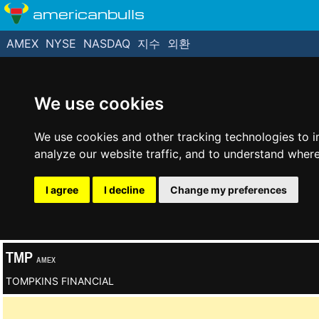
americanbulls
AMEX
NYSE
NASDAQ
지수
외환
We use cookies
We use cookies and other tracking technologies to 
analyze our website traffic, and to understand where
I agree
I decline
Change my preferences
TMP
AMEX
TOMPKINS FINANCIAL