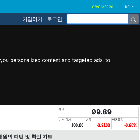
KO
가입하기
로그인
you personalized content and targeted ads, to
종가
99.89
이전 종가
변동
변동률%
100.80
-0.9100
-0.90%
개월의 패턴 및 확인 차트