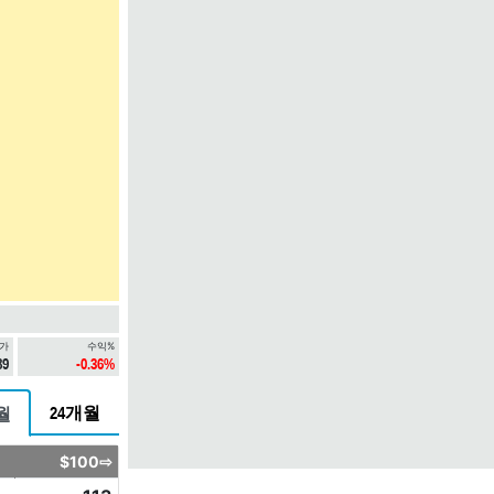
가
수익%
89
-0.36%
24개월
월
$100⇨