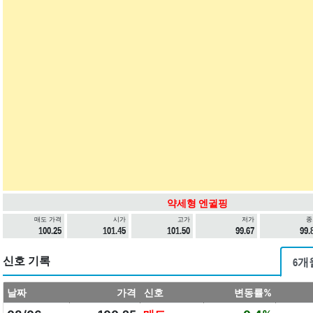
약세형 엔귈핑
매도 가격
시가
고가
저가
종
100.25
101.45
101.50
99.67
99.
신호 기록
6개
날짜
가격
신호
변동률%