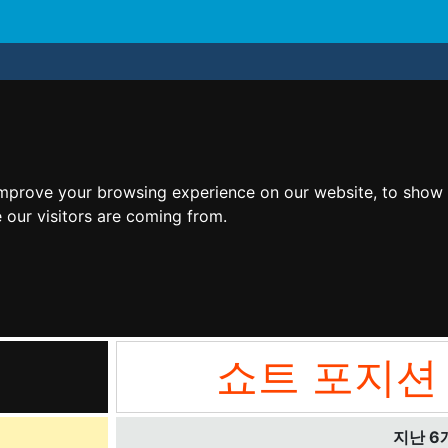
improve your browsing experience on our website, to show 
 our visitors are coming from.
쇼트 포지션
지난 6