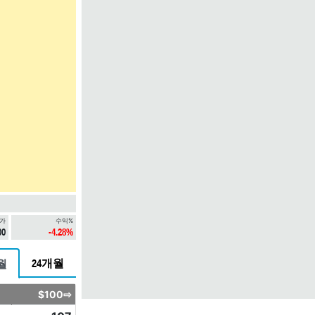
가
수익%
00
-4.28%
24개월
월
$100⇨