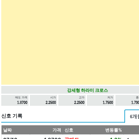
강세형 하라미 크로스
매도 가격
시가
고가
저가
종
1.8700
2.2500
2.2500
1.7500
1.79
신호 기록
6개
날짜
가격
신호
변동률%