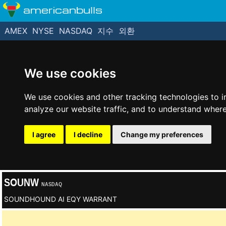
americanbulls
AMEX
NYSE
NASDAQ
지수
외환
We use cookies
We use cookies and other tracking technologies to 
analyze our website traffic, and to understand where
I agree
I decline
Change my preferences
SOUNW
NASDAQ
SOUNDHOUND AI EQY WARRANT