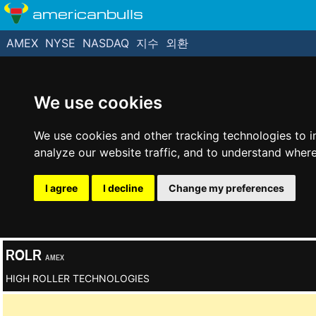
americanbulls
AMEX
NYSE
NASDAQ
지수
외환
We use cookies
We use cookies and other tracking technologies to 
analyze our website traffic, and to understand where
I agree
I decline
Change my preferences
ROLR
AMEX
HIGH ROLLER TECHNOLOGIES