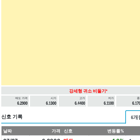
강세형 귀소 비둘기*
매도 가격
시가
고가
저가
종
6.2900
6.1300
6.4400
6.1100
6.17
신호 기록
6개
날짜
가격
신호
변동률%