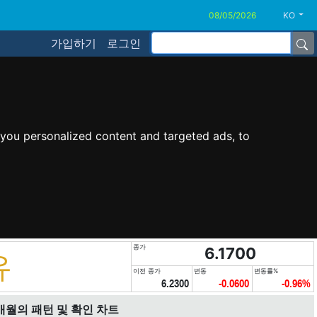
KO
가입하기
로그인
you personalized content and targeted ads, to
종가
6.1700
유
이전 종가
변동
변동률%
6.2300
-0.0600
-0.96%
개월의 패턴 및 확인 차트