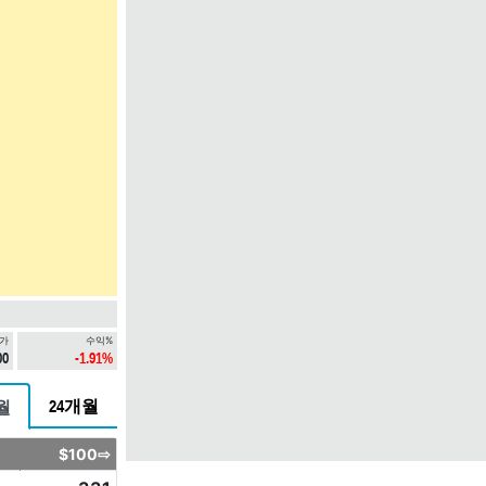
가
수익%
00
-1.91%
24개월
월
$100⇨