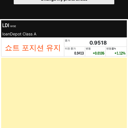
LDI
NYSE
loanDepot Class A
종가
0.9518
쇼트 포지션 유지
이전 종가
변동
변동률%
0.9413
+0.0105
+1.12%