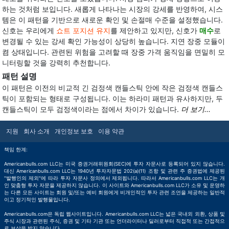
하는 것처럼 보입니다. 새롭게 나타나는 시장의 강세를 반영하여, 시스
템은 이 패턴을 기반으로 새로운 확인 및 손절매 수준을 설정했습니다.
신호는 우리에게
쇼트 포지션 유지
를 제안하고 있지만, 신호가
매수
로
변경될 수 있는 강세 확인 가능성이 상당히 높습니다. 지연 장중 모듈이
켬 상태입니다. 관련된 위험을 고려할 때 장중 가격 움직임을 면밀히 모
니터링할 것을 강력히 추천합니다.
패턴 설명
이 패턴은 이전의 비교적 긴 검정색 캔들스틱 안에 작은 검정색 캔들스
틱이 포함되는 형태로 구성됩니다. 이는 하라미 패턴과 유사하지만, 두
캔들스틱이 모두 검정색이라는 점에서 차이가 있습니다.
더 보기...
지원
회사 소개
개인정보 보호
이용 약관
책임 한계:
Americanbulls.com LLC는 미국 증권거래위원회(SEC)에 투자 자문사로 등록되어 있지 않습니다.
대신 Americanbulls.com LLC는 1940년 투자자문법 202(a)(11) 조항 및 관련 주 증권법에 제공된
"발행인의 제외"에 따라 투자 자문사 정의에서 제외됩니다. 따라서 Americanbulls.com LLC는 개
인 맞춤형 투자 자문을 제공하지 않습니다. 이 사이트와 Americanbulls.com LLC가 소유 및 운영하
는 다른 모든 사이트는 회원 및/또는 예비 회원에게 비개인적인 투자 관련 조언을 제공하는 일반적
이고 정기적인 발행물입니다.
Americanbulls.com은 독립 웹사이트입니다. Americanbulls.com LLC는 넓은 국내외 외환, 상품 및
주식 시장과 관련된 주식, 증권 및 기타 기관 또는 언더라이터나 딜러로부터 직접적 또는 간접적으
로 보상을 받지 않습니다.