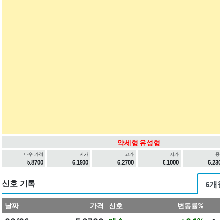
약세형 유성형
매수 가격
시가
고가
저가
종
5.8700
6.1900
6.2700
6.1000
6.23
신호 기록
6개
날짜
가격
신호
변동률%