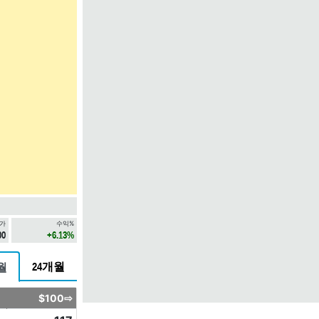
가
수익%
00
+6.13%
24개월
월
$100⇨