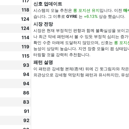
117
신호 업데이트
118
시스템의 오늘 추천은
롱 포지션 유지
입니다. 이전
매
습니다. 그 이후로
GYRE
는
+6.13%
상승 했습니다.
124
시장 전망
124
시장은 현재 부정적인 편향과 함께 불확실성을 보이고
나 최근 약세 패턴에서 볼 수 있듯 부정적 심리는 증
114
확인 수준 아래에 도달하지 않았으며, 신호는
롱 포지
119
능성이 상당히 높습니다. 지연 장중 모듈이 켬 상태입
터링할 것을 강력히 추천합니다.
115
패턴 설명
93
이 패턴은 강세형 본체(흰색) 뒤에 긴 윗그림자와 작
94
외관상으로 강세형 역망치형 패턴과 유사하지만, 유성
94
86
83
91
92