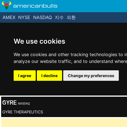
americanbulls
AMEX
NYSE
NASDAQ
지수
외환
We use cookies
We use cookies and other tracking technologies to 
analyze our website traffic, and to understand where
I agree
I decline
Change my preferences
GYRE
NASDAQ
GYRE THERAPEUTICS