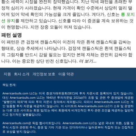
황소 세력이 시장을 완전히 장악했습니다. 지난 약세 패턴을 초래한 부
정적 심리가 사라졌습니다. 현재 가격이 확인 수준에서 상당히 멀리 떨
어져 있어 약세 확인의 가능성을 크게 줄입니다. 게다가, 신호는
롱 포지
션 유지
를 제안하고 있습니다. 신호를 따라 이 증권을 계속 보유하는 것
이 현명합니다. 지연 장중 모듈이 꺼져 있습니다.
패턴 설명
이 패턴은 큰 검정색 캔들스틱이 이전의 작은 흰색 캔들스틱을 감싸는
형태로, 상승 추세에서 나타납니다. 검정색 캔들스틱은 흰색 캔들스틱
의 그림자를 반드시 감쌀 필요는 없지만 본체 자체는 완전히 감싸야 합
니다. 이는 중요한 상단 반전 신호입니다.
더 보기...
지원
회사 소개
개인정보 보호
이용 약관
책임 한계:
Americanbulls.com LLC는 미국 증권거래위원회(SEC)에 투자 자문사로 등록되어 있지 않습니다.
대신 Americanbulls.com LLC는 1940년 투자자문법 202(a)(11) 조항 및 관련 주 증권법에 제공된
"발행인의 제외"에 따라 투자 자문사 정의에서 제외됩니다. 따라서 Americanbulls.com LLC는 개
인 맞춤형 투자 자문을 제공하지 않습니다. 이 사이트와 Americanbulls.com LLC가 소유 및 운영하
는 다른 모든 사이트는 회원 및/또는 예비 회원에게 비개인적인 투자 관련 조언을 제공하는 일반적
이고 정기적인 발행물입니다.
Americanbulls.com은 독립 웹사이트입니다. Americanbulls.com LLC는 넓은 국내외 외환, 상품 및
주식 시장과 관련된 주식, 증권 및 기타 기관 또는 언더라이터나 딜러로부터 직접적 또는 간접적으
로 보상을 받지 않습니다.