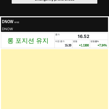
DNOW
NYSE
DNOW
종가
16.52
롱 포지션 유지
이전 종가
변동
변동률%
15.39
+1.1300
+7.34%