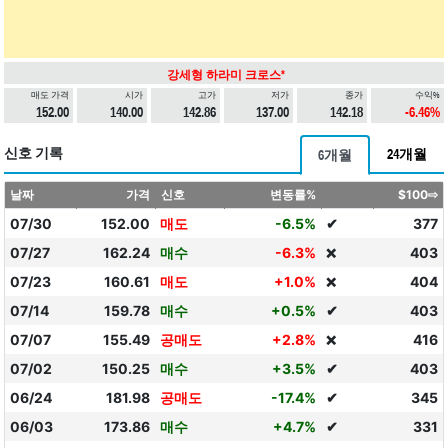
강세형 하라미 크로스*
매도 가격
시가
고가
저가
종가
수익%
152.00
140.00
142.86
137.00
142.18
-6.46%
신호 기록
24개월
6개월
날짜
가격
신호
변동률%
$100⇨
07/30
152.00
매도
-6.5%
✔
377
07/27
162.24
매수
-6.3%
403
❌
07/23
160.61
매도
+1.0%
404
❌
07/14
159.78
매수
+0.5%
✔
403
07/07
155.49
공매도
+2.8%
416
❌
07/02
150.25
매수
+3.5%
✔
403
06/24
181.98
공매도
-17.4%
✔
345
06/03
173.86
매수
+4.7%
✔
331