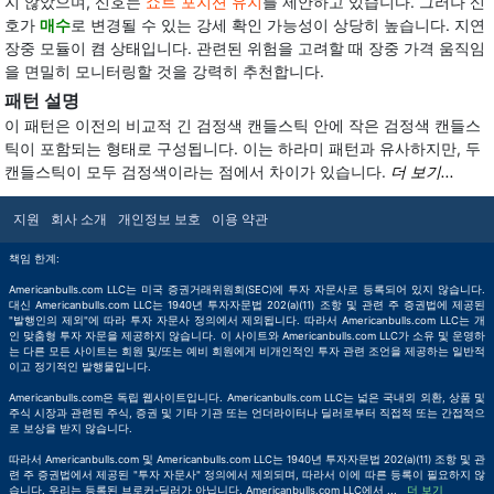
지 않았으며, 신호는
쇼트 포지션 유지
를 제안하고 있습니다. 그러나 신
호가
매수
로 변경될 수 있는 강세 확인 가능성이 상당히 높습니다. 지연
장중 모듈이 켬 상태입니다. 관련된 위험을 고려할 때 장중 가격 움직임
을 면밀히 모니터링할 것을 강력히 추천합니다.
패턴 설명
이 패턴은 이전의 비교적 긴 검정색 캔들스틱 안에 작은 검정색 캔들스
틱이 포함되는 형태로 구성됩니다. 이는 하라미 패턴과 유사하지만, 두
캔들스틱이 모두 검정색이라는 점에서 차이가 있습니다.
더 보기...
지원
회사 소개
개인정보 보호
이용 약관
책임 한계:
Americanbulls.com LLC는 미국 증권거래위원회(SEC)에 투자 자문사로 등록되어 있지 않습니다.
대신 Americanbulls.com LLC는 1940년 투자자문법 202(a)(11) 조항 및 관련 주 증권법에 제공된
"발행인의 제외"에 따라 투자 자문사 정의에서 제외됩니다. 따라서 Americanbulls.com LLC는 개
인 맞춤형 투자 자문을 제공하지 않습니다. 이 사이트와 Americanbulls.com LLC가 소유 및 운영하
는 다른 모든 사이트는 회원 및/또는 예비 회원에게 비개인적인 투자 관련 조언을 제공하는 일반적
이고 정기적인 발행물입니다.
Americanbulls.com은 독립 웹사이트입니다. Americanbulls.com LLC는 넓은 국내외 외환, 상품 및
주식 시장과 관련된 주식, 증권 및 기타 기관 또는 언더라이터나 딜러로부터 직접적 또는 간접적으
로 보상을 받지 않습니다.
따라서 Americanbulls.com 및 Americanbulls.com LLC는 1940년 투자자문법 202(a)(11) 조항 및 관
련 주 증권법에서 제공된 "투자 자문사" 정의에서 제외되며, 따라서 이에 따른 등록이 필요하지 않
습니다. 우리는 등록된 브로커-딜러가 아닙니다. Americanbulls.com LLC에서
...
더 보기