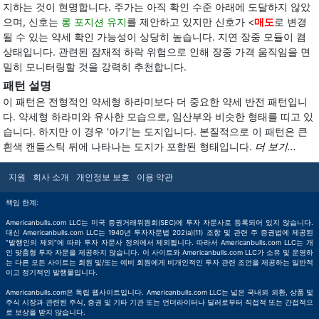
지하는 것이 현명합니다. 주가는 아직 확인 수준 아래에 도달하지 않았
으며, 신호는
롱 포지션 유지
를 제안하고 있지만 신호가 <
매도
로 변경
될 수 있는 약세 확인 가능성이 상당히 높습니다. 지연 장중 모듈이 켬
상태입니다. 관련된 잠재적 하락 위험으로 인해 장중 가격 움직임을 면
밀히 모니터링할 것을 강력히 추천합니다.
패턴 설명
이 패턴은 전형적인 약세형 하라미보다 더 중요한 약세 반전 패턴입니
다. 약세형 하라미와 유사한 모습으로, 임산부와 비슷한 형태를 띠고 있
습니다. 하지만 이 경우 '아기'는 도지입니다. 본질적으로 이 패턴은 큰
흰색 캔들스틱 뒤에 나타나는 도지가 포함된 형태입니다.
더 보기...
지원
회사 소개
개인정보 보호
이용 약관
책임 한계:
Americanbulls.com LLC는 미국 증권거래위원회(SEC)에 투자 자문사로 등록되어 있지 않습니다.
대신 Americanbulls.com LLC는 1940년 투자자문법 202(a)(11) 조항 및 관련 주 증권법에 제공된
"발행인의 제외"에 따라 투자 자문사 정의에서 제외됩니다. 따라서 Americanbulls.com LLC는 개
인 맞춤형 투자 자문을 제공하지 않습니다. 이 사이트와 Americanbulls.com LLC가 소유 및 운영하
는 다른 모든 사이트는 회원 및/또는 예비 회원에게 비개인적인 투자 관련 조언을 제공하는 일반적
이고 정기적인 발행물입니다.
Americanbulls.com은 독립 웹사이트입니다. Americanbulls.com LLC는 넓은 국내외 외환, 상품 및
주식 시장과 관련된 주식, 증권 및 기타 기관 또는 언더라이터나 딜러로부터 직접적 또는 간접적으
로 보상을 받지 않습니다.