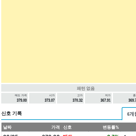
패턴 없음
매도 가격
시가
고가
저가
종
379.80
373.07
378.32
367.91
369.
신호 기록
6개
날짜
가격
신호
변동률%