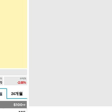
가
수익%
70
-2.66%
24개월
월
$100⇨