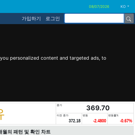
KO
가입하기
로그인
you personalized content and targeted ads, to
종가
369.70
유
이전 종가
변동
변동률%
372.18
-2.4800
-0.67%
개월의 패턴 및 확인 차트