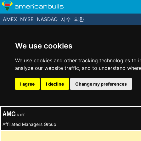
americanbulls
AMEX
NYSE
NASDAQ
지수
외환
We use cookies
We use cookies and other tracking technologies to 
analyze our website traffic, and to understand where
I agree
I decline
Change my preferences
AMG
NYSE
Affiliated Managers Group