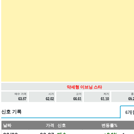
약세형 이브닝 스타
매수 가격
시가
고가
저가
종
63.87
62.02
66.61
61.10
65.
신호 기록
6개
날짜
가격
신호
변동률%