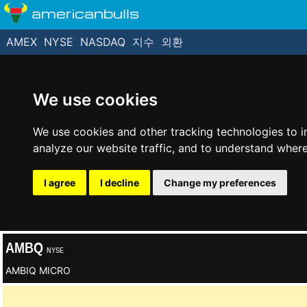
americanbulls
AMEX
NYSE
NASDAQ
지수
외환
We use cookies
We use cookies and other tracking technologies to 
analyze our website traffic, and to understand where
I agree
I decline
Change my preferences
AMBQ
NYSE
AMBIQ MICRO