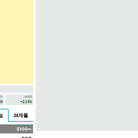
가
수익%
24
+2.14%
24개월
월
$100⇨