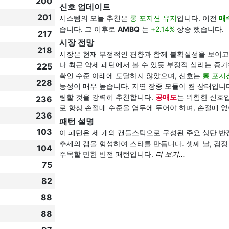
200
신호 업데이트
201
시스템의 오늘 추천은
롱 포지션 유지
입니다. 이전
매
습니다. 그 이후로
AMBQ
는
+2.14%
상승 했습니다.
217
시장 전망
218
시장은 현재 부정적인 편향과 함께 불확실성을 보이고
나 최근 약세 패턴에서 볼 수 있듯 부정적 심리는 증
225
확인 수준 아래에 도달하지 않았으며, 신호는
롱 포지
228
능성이 매우 높습니다. 지연 장중 모듈이 켬 상태입니
링할 것을 강력히 추천합니다.
공매도
는 위험한 신호입
236
로 항상 손절매 수준을 염두에 두어야 하며, 손절매 
236
패턴 설명
103
이 패턴은 세 개의 캔들스틱으로 구성된 주요 상단 반
추세의 갭을 형성하여 스타를 만듭니다. 셋째 날, 검정
104
주목할 만한 반전 패턴입니다.
더 보기...
75
82
88
88