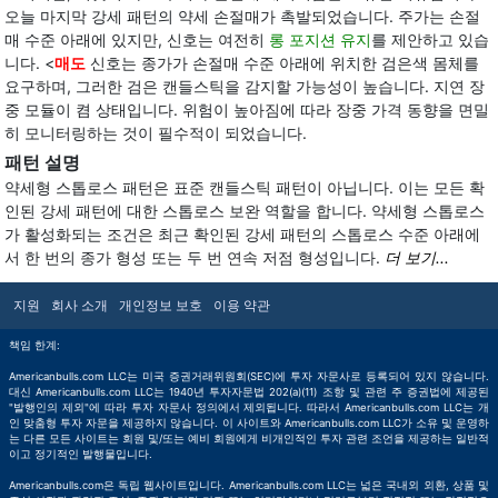
오늘 마지막 강세 패턴의 약세 손절매가 촉발되었습니다. 주가는 손절
매 수준 아래에 있지만, 신호는 여전히
롱 포지션 유지
를 제안하고 있습
니다. <
매도
신호는 종가가 손절매 수준 아래에 위치한 검은색 몸체를
요구하며, 그러한 검은 캔들스틱을 감지할 가능성이 높습니다. 지연 장
중 모듈이 켬 상태입니다. 위험이 높아짐에 따라 장중 가격 동향을 면밀
히 모니터링하는 것이 필수적이 되었습니다.
패턴 설명
약세형 스톱로스 패턴은 표준 캔들스틱 패턴이 아닙니다. 이는 모든 확
인된 강세 패턴에 대한 스톱로스 보완 역할을 합니다. 약세형 스톱로스
가 활성화되는 조건은 최근 확인된 강세 패턴의 스톱로스 수준 아래에
서 한 번의 종가 형성 또는 두 번 연속 저점 형성입니다.
더 보기...
지원
회사 소개
개인정보 보호
이용 약관
책임 한계:
Americanbulls.com LLC는 미국 증권거래위원회(SEC)에 투자 자문사로 등록되어 있지 않습니다.
대신 Americanbulls.com LLC는 1940년 투자자문법 202(a)(11) 조항 및 관련 주 증권법에 제공된
"발행인의 제외"에 따라 투자 자문사 정의에서 제외됩니다. 따라서 Americanbulls.com LLC는 개
인 맞춤형 투자 자문을 제공하지 않습니다. 이 사이트와 Americanbulls.com LLC가 소유 및 운영하
는 다른 모든 사이트는 회원 및/또는 예비 회원에게 비개인적인 투자 관련 조언을 제공하는 일반적
이고 정기적인 발행물입니다.
Americanbulls.com은 독립 웹사이트입니다. Americanbulls.com LLC는 넓은 국내외 외환, 상품 및