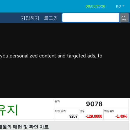
KO
가입하기
로그인
you personalized content and targeted ads, to
종가
9078
유지
이전 종가
변동
변동률%
9207
-129.0000
-1.40%
개월의 패턴 및 확인 차트