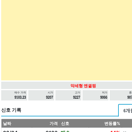
약세형 엔귈핑
매수 가격
시가
고가
저가
종
9183.23
9207
9227
9066
90
신호 기록
6개
날짜
가격
신호
변동률%