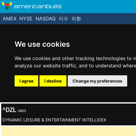
americanbulls
AMEX
NYSE
NASDAQ
지수
외환
We use cookies
We use cookies and other tracking technologies to 
analyze our website traffic, and to understand where
I agree
I decline
Change my preferences
^DZL
AMEX
DYNAMIC LEISURE & ENTERTAINMENT INTELLIDEX