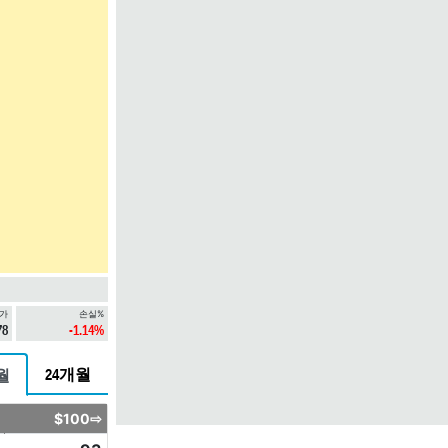
가
손실%
78
-1.14%
24개월
월
$100⇨