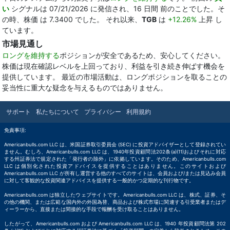
い
シグナルは 07/21/2026 に発信され、16 日間 前のことでした。そ
の時、株価 は 7.3400 でした。 それ以来、
TGB
は
+12.26%
上昇 し
ています。
市場見通し
ロングを維持する
ポジションが安全であるため、安心してください。
株価は現在確認レベルを上回っており、利益を引き続き伸ばす機会を
提供しています。 最近の市場活動は、ロングポジションを取ることの
妥当性に重大な疑念を与えるものではありません。
サポート
私たちについて
プライバシー
利用規約
免責事項:
Americanbulls.com LLC は、米国証券取引委員会 (SEC) に投資アドバイザーとして登録されてい
ません。むしろ、Americanbulls.com LLC は、1940年投資顧問法202条(a)(11)およびそれに対応
する州証券法で規定された「発行者の除外」に依拠しています。そのため、Americanbulls.com
LLC は個別化された投資アドバイスを提供することはありません。このサイトおよび
Americanbulls.com LLC が所有し運営する他のすべてのサイトは、会員および/または見込み会員
に対して客観的な投資関連アドバイスを提供する一般的かつ定期的な刊行物です。
Americanbulls.com は独立したウェブサイトです。Americanbulls.com LLC は、株式、証券、そ
の他の機関、または広範な国内外の外国為替、商品および株式市場に関連する引受業者またはデ
ィーラーから、直接または間接的な手段で報酬を受け取ることはありません。
したがって、Americanbulls.com および Americanbulls.com LLC は、1940 年投資顧問法第 202