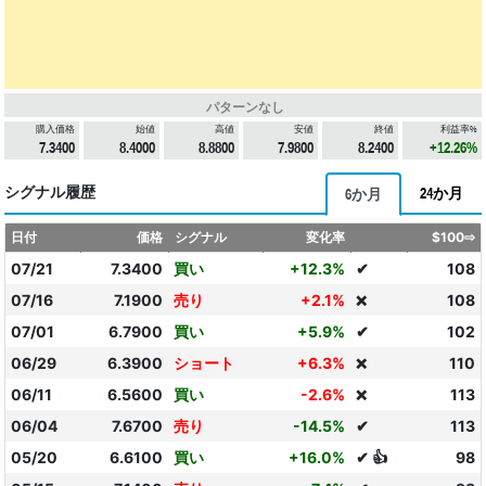
パターンなし
購入価格
始値
高値
安値
終値
利益率%
7.3400
8.4000
8.8800
7.9800
8.2400
+12.26%
シグナル履歴
24か月
6か月
日付
価格
シグナル
変化率
$100⇨
07/21
7.3400
買い
+12.3%
✔
108
07/16
7.1900
売り
+2.1%
108
❌
07/01
6.7900
買い
+5.9%
✔
102
06/29
6.3900
ショート
+6.3%
110
❌
06/11
6.5600
買い
-2.6%
113
❌
06/04
7.6700
売り
-14.5%
✔
113
05/20
6.6100
買い
+16.0%
✔ 👍
98