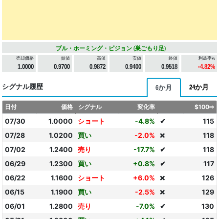
ブル・ホーミング・ピジョン (巣ごもり足)
売却価格
始値
高値
安値
終値
利益率%
1.0000
0.9700
0.9872
0.9400
0.9518
-4.82%
シグナル履歴
24か月
6か月
日付
価格
シグナル
変化率
$100⇨
07/30
1.0000
ショート
-4.8%
✔
115
07/28
1.0200
買い
-2.0%
118
❌
07/02
1.2400
売り
-17.7%
✔
118
06/29
1.2300
買い
+0.8%
✔
117
06/22
1.1600
ショート
+6.0%
126
❌
06/15
1.1900
買い
-2.5%
129
❌
06/01
1.2800
売り
-7.0%
✔
130