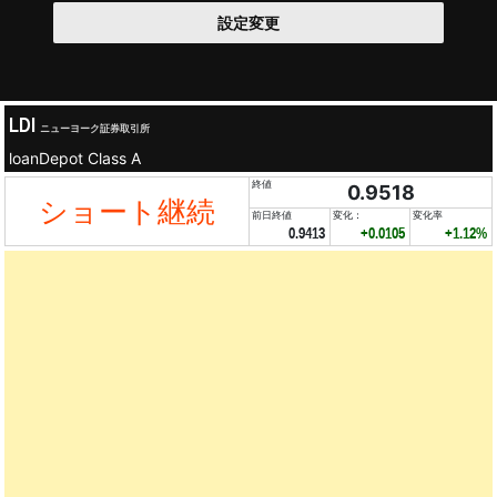
設定変更
LDI
ニューヨーク証券取引所
loanDepot Class A
終値
0.9518
ショート継続
前日終値
変化：
変化率
0.9413
+0.0105
+1.12%