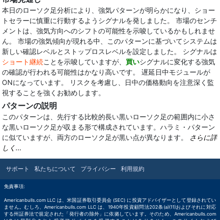
本日のローソク足分析により、強気パターンが明らかになり、ショー
トセラーに慎重に行動するようシグナルを発しました。 市場のセンチ
メントは、強気方向へのシフトの可能性を示唆しているかもしれませ
ん。 市場の強気傾向が現れる中、このパターンに基づいてシステムは
新しい確認レベルとストップロスレベルを設定しました。 シグナルは
ショート継続
ことを示唆していますが、
買い
シグナルに変化する強気
の確認が行われる可能性はかなり高いです。 遅延日中モジュールが
ONになっています。 リスクを考慮し、日中の価格動向を注意深く監
視することを強くお勧めします。
パターンの説明
このパターンは、先行する比較的長い黒いローソク足の範囲内に小さ
な黒いローソク足が収まる形で構成されています。ハラミ・パターン
に似ていますが、両方のローソク足が黒い点が異なります。
さらに詳
しく...
サポート
私たちについて
プライバシー
利用規約
免責事項:
Americanbulls.com LLC は、米国証券取引委員会 (SEC) に投資アドバイザーとして登録されてい
ません。むしろ、Americanbulls.com LLC は、1940年投資顧問法202条(a)(11)およびそれに対応
する州証券法で規定された「発行者の除外」に依拠しています。そのため、Americanbulls.com