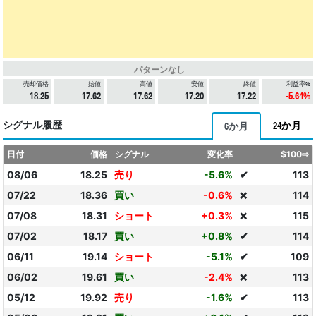
パターンなし
売却価格
始値
高値
安値
終値
利益率%
18.25
17.62
17.62
17.20
17.22
-5.64%
シグナル履歴
24か月
6か月
日付
価格
シグナル
変化率
$100⇨
08/06
18.25
売り
-5.6%
✔
113
07/22
18.36
買い
-0.6%
114
❌
07/08
18.31
ショート
+0.3%
115
❌
07/02
18.17
買い
+0.8%
✔
114
06/11
19.14
ショート
-5.1%
✔
109
06/02
19.61
買い
-2.4%
113
❌
05/12
19.92
売り
-1.6%
✔
113