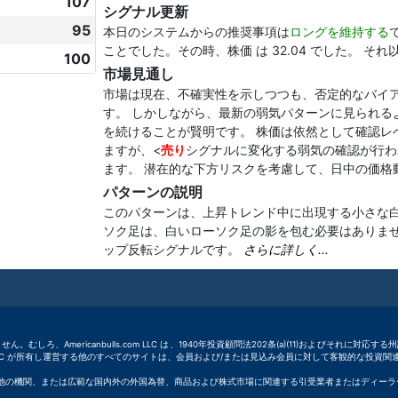
107
シグナル更新
95
本日のシステムからの推奨事項は
ロングを維持する
ことでした。その時、株価 は 32.04 でした。 それ
100
市場見通し
市場は現在、不確実性を示しつつも、否定的なバイア
す。 しかしながら、最新の弱気パターンに見られる
を続けることが賢明です。 株価は依然として確認レ
ますが、<
売り
シグナルに変化する弱気の確認が行わ
ます。 潜在的な下方リスクを考慮して、日中の価格
パターンの説明
このパターンは、上昇トレンド中に出現する小さな
ソク足は、白いローソク足の影を包む必要はありま
ップ反転シグナルです。
さらに詳しく...
ません。むしろ、Americanbulls.com LLC は、1940年投資顧問法202条(a)(11)およびそれに対
com LLC が所有し運営する他のすべてのサイトは、会員および/または見込み会員に対して客観的な投
LC は、株式、証券、その他の機関、または広範な国内外の外国為替、商品および株式市場に関連する引受業者ま