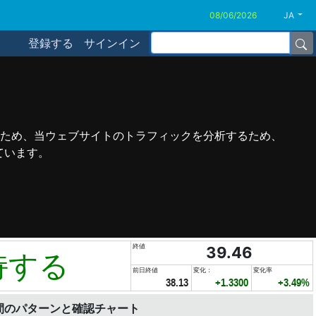
JA
登録する
サインイン
ため、当ウェブサイトのトラフィックを分析するため、
ています。
終値
39.46
持する
前日終値
変化：
変化率
38.13
+1.3300
+3.49%
間のパターンと確認チャート