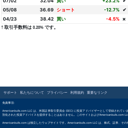
07/02
32.04
買い
+23.2%
✔
05/08
36.69
ショート
-12.7%
✔
04/23
38.42
買い
-4.5%
❌
† 取引手数料は 0.20% です。
サポート
私たちについて
プライバシー
利用規約
重要なリンク
免責事項:
Americanbulls.com LLC は、米国証券取引委員会 (SEC) に投資アドバイザーとして登録されてい
別化された投資アドバイスを提供することはありません。このサイトおよびAmericanbulls.
Americanbulls.com は独立したウェブサイトです。Americanbulls.com L