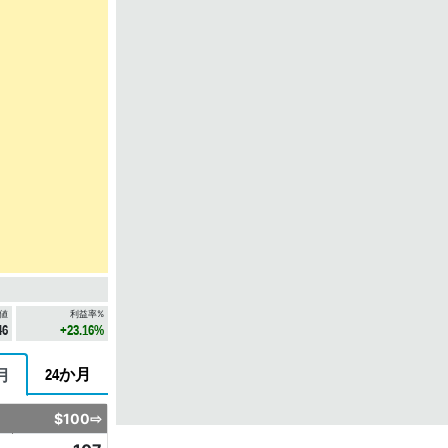
値
利益率%
46
+23.16%
24か月
月
$100⇨