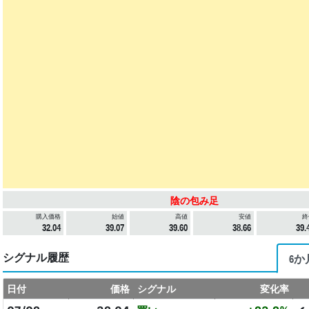
陰の包み足
購入価格
始値
高値
安値
終
32.04
39.07
39.60
38.66
39.
シグナル履歴
6か
日付
価格
シグナル
変化率