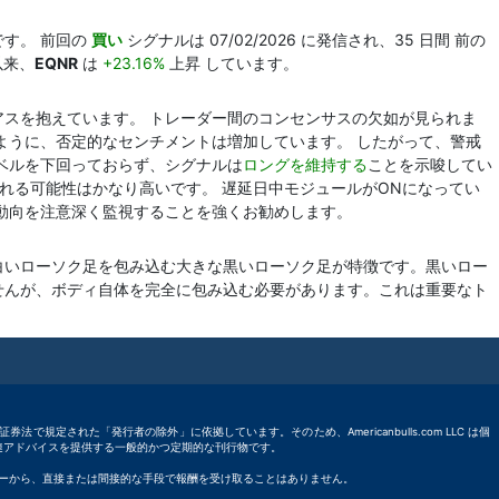
です。 前回の
買い
シグナルは 07/02/2026 に発信され、35 日間 前の
以来、
EQNR
は
+23.16%
上昇 しています。
スを抱えています。 トレーダー間のコンセンサスの欠如が見られま
ように、否定的なセンチメントは増加しています。 したがって、警戒
ベルを下回っておらず、シグナルは
ロングを維持する
ことを示唆してい
れる可能性はかなり高いです。 遅延日中モジュールがONになってい
動向を注意深く監視することを強くお勧めします。
白いローソク足を包み込む大きな黒いローソク足が特徴です。黒いロー
せんが、ボディ自体を完全に包み込む必要があります。これは重要なト
応する州証券法で規定された「発行者の除外」に依拠しています。そのため、Americanbulls.com LLC は個
資関連アドバイスを提供する一般的かつ定期的な刊行物です。
たはディーラーから、直接または間接的な手段で報酬を受け取ることはありません。