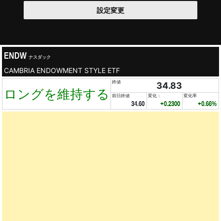
設定変更
ENDW
ナスダック
CAMBRIA ENDOWMENT STYLE ETF
終値
34.83
ロングを維持する
前日終値
変化：
変化率
34.60
+0.2300
+0.66%