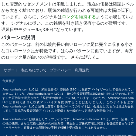
した否定的なセンチメントは消散しました。 現在の価格は確認レベル
から大きく離れており、弱気の確認が行われる可能性は大幅に低下し
ています。 さらに、シグナルは
ロングを維持する
ように示唆していま
す。 シグナルに従い、この銘柄を引き続き保有するのが賢明です。
遅延日中モジュールがOFFになっています。
パターンの説明
このパターンは、前の比較的長い白いローソク足に完全に収まる小さ
な白いローソク足が特徴です。はらみパターンに似ていますが、両方
のローソク足が白いのが特徴です。
さらに詳しく...
サポート
私たちについて
プライバシー
利用規約
免責事項:
Americanbulls.com LLC は、米国証券取引委員会 (SEC) に投資アドバイザーとして登録されてい
ません。むしろ、Americanbulls.com LLC は、1940年投資顧問法202条(a)(11)およびそれに対応
する州証券法で規定された「発行者の除外」に依拠しています。そのため、Americanbulls.com
LLC は個別化された投資アドバイスを提供することはありません。このサイトおよび
Americanbulls.com LLC が所有し運営する他のすべてのサイトは、会員および/または見込み会員
に対して客観的な投資関連アドバイスを提供する一般的かつ定期的な刊行物です。
Americanbulls.com は独立したウェブサイトです。Americanbulls.com LLC は、株式、証券、そ
の他の機関、または広範な国内外の外国為替、商品および株式市場に関連する引受業者またはデ
ィーラーから、直接または間接的な手段で報酬を受け取ることはありません。