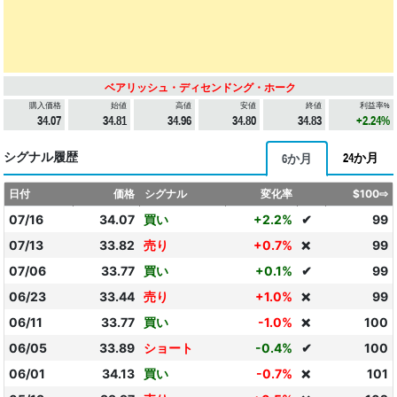
ベアリッシュ・ディセンドング・ホーク
購入価格
始値
高値
安値
終値
利益率%
34.07
34.81
34.96
34.80
34.83
+2.24%
シグナル履歴
24か月
6か月
日付
価格
シグナル
変化率
$100⇨
07/16
34.07
買い
+2.2%
✔
99
07/13
33.82
売り
+0.7%
99
❌
07/06
33.77
買い
+0.1%
✔
99
06/23
33.44
売り
+1.0%
99
❌
06/11
33.77
買い
-1.0%
100
❌
06/05
33.89
ショート
-0.4%
✔
100
06/01
34.13
買い
-0.7%
101
❌