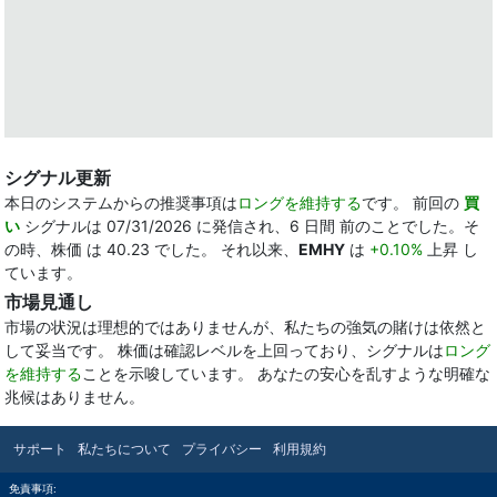
シグナル更新
本日のシステムからの推奨事項は
ロングを維持する
です。 前回の
買
い
シグナルは 07/31/2026 に発信され、6 日間 前のことでした。そ
の時、株価 は 40.23 でした。 それ以来、
EMHY
は
+0.10%
上昇 し
ています。
市場見通し
市場の状況は理想的ではありませんが、私たちの強気の賭けは依然と
して妥当です。 株価は確認レベルを上回っており、シグナルは
ロング
を維持する
ことを示唆しています。 あなたの安心を乱すような明確な
兆候はありません。
サポート
私たちについて
プライバシー
利用規約
免責事項: