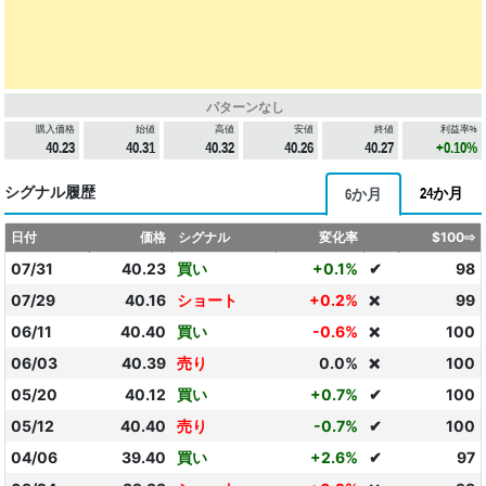
パターンなし
購入価格
始値
高値
安値
終値
利益率%
40.23
40.31
40.32
40.26
40.27
+0.10%
シグナル履歴
24か月
6か月
日付
価格
シグナル
変化率
$100⇨
07/31
40.23
買い
+0.1%
✔
98
07/29
40.16
ショート
+0.2%
99
❌
06/11
40.40
買い
-0.6%
100
❌
06/03
40.39
売り
0.0%
100
❌
05/20
40.12
買い
+0.7%
✔
100
05/12
40.40
売り
-0.7%
✔
100
04/06
39.40
買い
+2.6%
✔
97