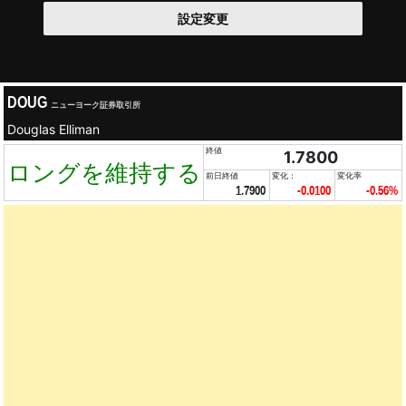
設定変更
DOUG
ニューヨーク証券取引所
Douglas Elliman
終値
1.7800
ロングを維持する
前日終値
変化：
変化率
1.7900
-0.0100
-0.56%