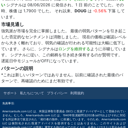
い
シグナルは 08/06/2026 に発信され、1 日 前のことでした。その
時、株価 は 1.7900 でした。 それ以来、
DOUG
は
-0.56%
下落 して
います。
市場見通し
強気派が市場を完全に掌握しました。 最後の弱気パターンを引き起こ
した否定的なセンチメントは消散しました。 現在の価格は確認レベル
から大きく離れており、弱気の確認が行われる可能性は大幅に低下し
ています。 さらに、シグナルは
ロングを維持する
ように示唆していま
す。 シグナルに従い、この銘柄を引き続き保有するのが賢明です。
遅延日中モジュールがOFFになっています。
パターンの説明
*これは新しいパターンではありません。以前に確認された最後のパ
ターンで、再確認のためにまだ有効です。
サポート
私たちについて
プライバシー
利用規約
免責事項:
Americanbulls.com LLC は、米国証券取引委員会 (SEC) に投資アドバイザーとして登録されてい
ません。むしろ、Americanbulls.com LLC は、1940年投資顧問法202条(a)(11)およびそれに対応
する州証券法で規定された「発行者の除外」に依拠しています。そのため、Americanbulls.com
LLC は個別化された投資アドバイスを提供することはありません。このサイトおよび
Americanbulls.com LLC が所有し運営する他のすべてのサイトは、会員および/または見込み会員