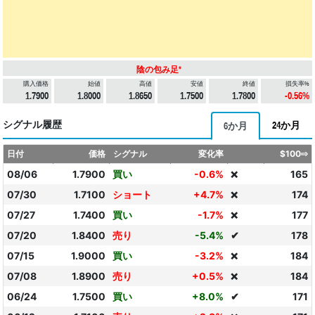
陰の包み足*
購入価格
始値
高値
安値
終値
損失率%
1.7900
1.8000
1.8650
1.7500
1.7800
-0.56%
シグナル履歴
24か月
6か月
日付
価格
シグナル
変化率
$100⇨
08/06
1.7900
買い
-0.6%
165
❌
07/30
1.7100
ショート
+4.7%
174
❌
07/27
1.7400
買い
-1.7%
177
❌
07/20
1.8400
売り
-5.4%
✔
178
07/15
1.9000
買い
-3.2%
184
❌
07/08
1.8900
売り
+0.5%
184
❌
06/24
1.7500
買い
+8.0%
✔
171