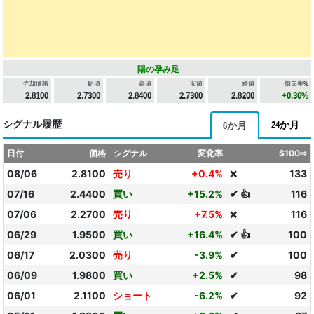
陽の孕み足
売却価格
始値
高値
安値
終値
損失率%
2.8100
2.7300
2.8400
2.7300
2.8200
+0.36%
シグナル履歴
24か月
6か月
日付
価格
シグナル
変化率
$100⇨
08/06
2.8100
売り
+0.4%
133
❌
07/16
2.4400
買い
+15.2%
✔ 👍
116
07/06
2.2700
売り
+7.5%
116
❌
06/29
1.9500
買い
+16.4%
✔ 👍
100
06/17
2.0300
売り
-3.9%
✔
100
06/09
1.9800
買い
+2.5%
✔
98
06/01
2.1100
ショート
-6.2%
✔
92