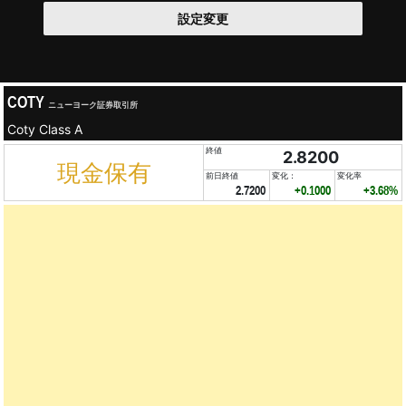
設定変更
COTY
ニューヨーク証券取引所
Coty Class A
終値
2.8200
現金保有
前日終値
変化：
変化率
2.7200
+0.1000
+3.68%