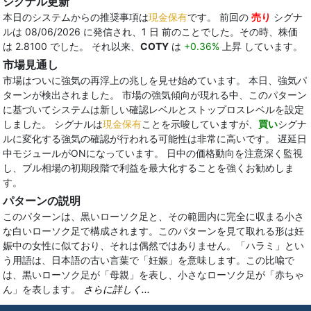
シグナル更新
本日のシステムからの推奨事項は
現金保有
です。 前回の
売り
シグナ
ルは 08/06/2026 に発信され、1 日 前のことでした。その時、株価
は 2.8100 でした。 それ以来、
COTY
は
+0.36%
上昇 しています。
市場見通し
市場はついに強気の再浮上の兆しを見せ始めています。 本日、強気パ
ターンが検出されました。 市場の強気傾向が現れる中、このパターン
に基づいてシステムは新しい確認レベルとストップロスレベルを設定
しました。 シグナルは
現金保有
ことを示唆していますが、
買い
シグナ
ルに変化する強気の確認が行われる可能性は非常に高いです。 遅延日
中モジュールがONになっています。 日中の価格動向を注意深く監視
し、ブル相場の初期段階で利益を最大化することを強くお勧めしま
す。
パターンの説明
このパターンは、黒いローソク足と、その範囲内に完全に収まる小さ
な白いローソク足で構成されます。このパターンを見て取れる形は妊
娠中の女性に似ており、それは偶然ではありません。「ハラミ」とい
う用語は、日本語の古い言葉で「妊娠」を意味します。この比喩で
は、黒いローソク足が「母親」を表し、小さなローソク足が「赤ちゃ
ん」を表します。
さらに詳しく...