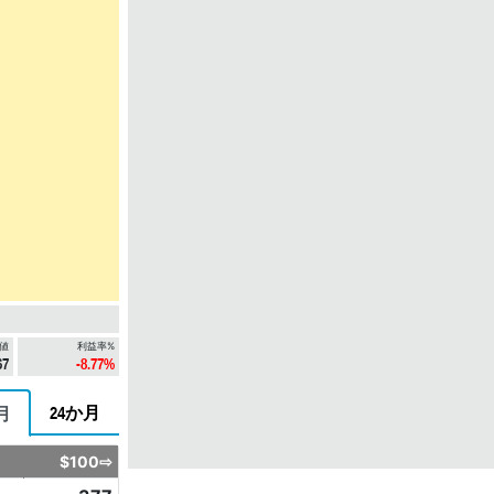
値
利益率%
67
-8.77%
24か月
月
$100⇨