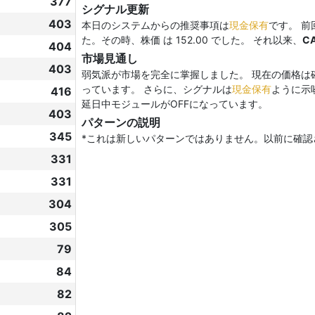
377
シグナル更新
403
本日のシステムからの推奨事項は
現金保有
です。 前
た。その時、株価 は 152.00 でした。 それ以来、
C
404
市場見通し
403
弱気派が市場を完全に掌握しました。 現在の価格は
っています。 さらに、シグナルは
現金保有
ように示
416
延日中モジュールがOFFになっています。
403
パターンの説明
345
*これは新しいパターンではありません。以前に確
331
331
304
305
79
84
82