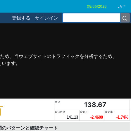
JA
登録する
サインイン
ため、当ウェブサイトのトラフィックを分析するため、
ています。
終値
138.67
有
前日終値
変化：
変化率
141.13
-2.4600
-1.74%
間のパターンと確認チャート