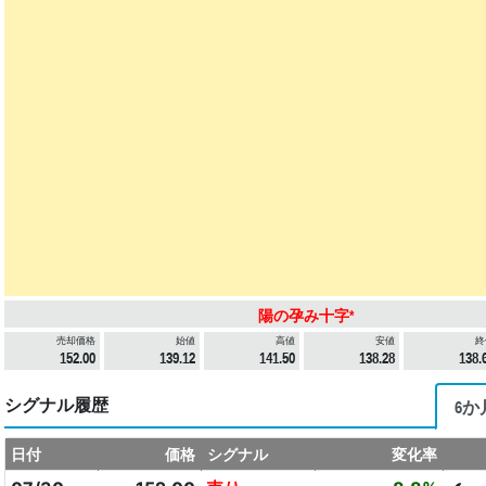
陽の孕み十字*
売却価格
始値
高値
安値
終
152.00
139.12
141.50
138.28
138.
シグナル履歴
6か
日付
価格
シグナル
変化率