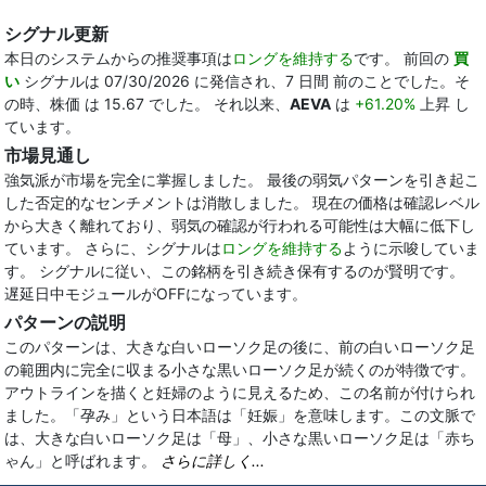
シグナル更新
本日のシステムからの推奨事項は
ロングを維持する
です。 前回の
買
い
シグナルは 07/30/2026 に発信され、7 日間 前のことでした。そ
の時、株価 は 15.67 でした。 それ以来、
AEVA
は
+61.20%
上昇 し
ています。
市場見通し
強気派が市場を完全に掌握しました。 最後の弱気パターンを引き起こ
した否定的なセンチメントは消散しました。 現在の価格は確認レベル
から大きく離れており、弱気の確認が行われる可能性は大幅に低下し
ています。 さらに、シグナルは
ロングを維持する
ように示唆していま
す。 シグナルに従い、この銘柄を引き続き保有するのが賢明です。
遅延日中モジュールがOFFになっています。
パターンの説明
このパターンは、大きな白いローソク足の後に、前の白いローソク足
の範囲内に完全に収まる小さな黒いローソク足が続くのが特徴です。
アウトラインを描くと妊婦のように見えるため、この名前が付けられ
ました。「孕み」という日本語は「妊娠」を意味します。この文脈で
は、大きな白いローソク足は「母」、小さな黒いローソク足は「赤ち
ゃん」と呼ばれます。
さらに詳しく...