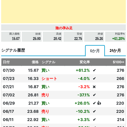
陰の孕み足
購入価格
始値
高値
安値
終値
利益率%
15.67
25.80
28.42
22.75
25.26
+61.20%
シグナル履歴
24か月
6か月
日付
価格
シグナル
変化率
$100⇨
07/30
15.67
買い
+61.2%
✔
276
07/23
16.33
ショート
-4.0%
✔
266
07/21
16.87
買い
-3.2%
276
❌
07/02
26.81
売り
-37.1%
✔
276
06/29
21.27
買い
+26.0%
✔ 👍
220
06/17
23.68
売り
-10.2%
✔
220
06/11
22.92
買い
+3.3%
✔
214