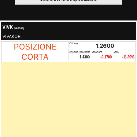
VIVK
NASDAQ
VIVAKOR
POSIZIONE
Chiusura
1.2600
Chiusura Precedente
Variazione
Var%
CORTA
1.4300
-0.1700
-11.89%