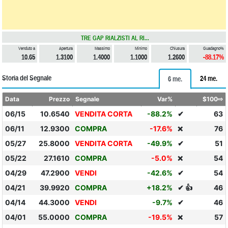
TRE GAP RIALZISTI AL RI...
Venduto a
Apertura
Massimo
Minimo
Chiusura
Guadagno%
10.65
1.3100
1.4000
1.1000
1.2600
-88.17%
Storia del Segnale
24 me.
6 me.
Data
Prezzo
Segnale
Var%
$100⇨
06/15
10.6540
VENDITA CORTA
-88.2%
✔
63
06/11
12.9300
COMPRA
-17.6%
76
❌
05/27
25.8000
VENDITA CORTA
-49.9%
✔
51
05/22
27.1610
COMPRA
-5.0%
54
❌
04/29
47.2900
VENDI
-42.6%
✔
54
04/21
39.9920
COMPRA
+18.2%
✔ 👍
46
04/14
44.3000
VENDI
-9.7%
✔
46
04/01
55.0000
COMPRA
-19.5%
57
❌