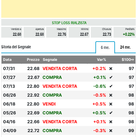
STOP LOSS RIALZISTA
Venduto a
Apertura
Massimo
Minimo
Chiusura
Perdita%
22.68
22.68
22.76
22.67
22.73
+0.22%
Storia del Segnale
24 me.
6 me.
Data
Prezzo
Segnale
Var%
$100⇨
07/31
22.68
VENDITA CORTA
+0.2%
97
❌
07/27
22.67
COMPRA
+0.1%
✔
97
07/13
22.80
VENDITA CORTA
-0.6%
✔
97
06/26
22.92
COMPRA
-0.5%
98
❌
06/18
22.80
VENDI
+0.5%
98
❌
05/26
22.69
COMPRA
+0.5%
✔
98
04/16
22.66
VENDITA CORTA
+0.1%
98
❌
04/09
22.72
COMPRA
-0.3%
99
❌