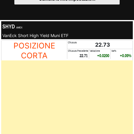
SHYD
AMEX
VanEck Short High Yield Muni ETF
POSIZIONE
Chiusura
22.73
Chiusura Precedente
Variazione
Var%
CORTA
22.71
+0.0200
+0.09%