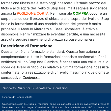
formazione ribassista è stato oggi innescato. L’attuale prezzo del
titolo è al di sopra del livello di Stop loss ma il segnale suggerisce
ancora la
POSIZIONE CORTA
. Per il segnale
COMPRA
occorre un
corpo bianco con il prezzo di chiusura al di sopra del livello di Stop
loss e la formazione di una candela bianca del genere è molto
probabile. Il Modulo Ritardato su Base Giornaliera è attivo e
disponibile. Per minimizzare le eventuali perdite, è una necessità
assoluta seguire i movimenti di prezzo su base giornaliera.
Descrizione di Formazione
Questa non è una formazione standard. Questa formazione è
complementare di tutte le formazioni ribassiste confermate. Per il
verificarsi di uno Stop loss Rialzista, è necessaria una chiusura al di
sopra del livello di Stop loss relativo all’ultima formazione ribassista
confermata, o la realizzazione di un livello massimo in due giornate
consecutive.
Continua...
Supporto
Su di noi
Riservatezza
Condizioni
Esonero da Responsabilità:
Americanbulls.com LLC non è registrato come un consulente per gli investimenti presso la
Securities and Exchange Commission. Piuttosto, Americanbulls.com LLC si basa sul
"esclusione dell'editore" dalla definizione di consulente per gli investimenti, come previsto ai