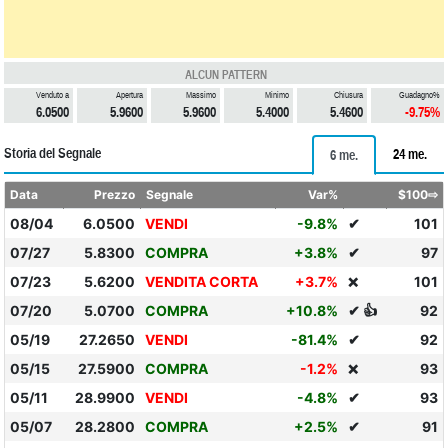
ALCUN PATTERN
Venduto a
Apertura
Massimo
Minimo
Chiusura
Guadagno%
6.0500
5.9600
5.9600
5.4000
5.4600
-9.75%
Storia del Segnale
24 me.
6 me.
Data
Prezzo
Segnale
Var%
$100⇨
08/04
6.0500
VENDI
-9.8%
✔
101
07/27
5.8300
COMPRA
+3.8%
✔
97
07/23
5.6200
VENDITA CORTA
+3.7%
101
❌
07/20
5.0700
COMPRA
+10.8%
✔ 👍
92
05/19
27.2650
VENDI
-81.4%
✔
92
05/15
27.5900
COMPRA
-1.2%
93
❌
05/11
28.9900
VENDI
-4.8%
✔
93
05/07
28.2800
COMPRA
+2.5%
✔
91