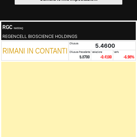
RGC
NASDAQ
REGENCELL BIOSCIENCE HOLDINGS
Chiusura
5.4600
RIMANI IN CONTANTI
Chiusura Precedente
Variazione
Var%
5.8700
-0.4100
-6.98%