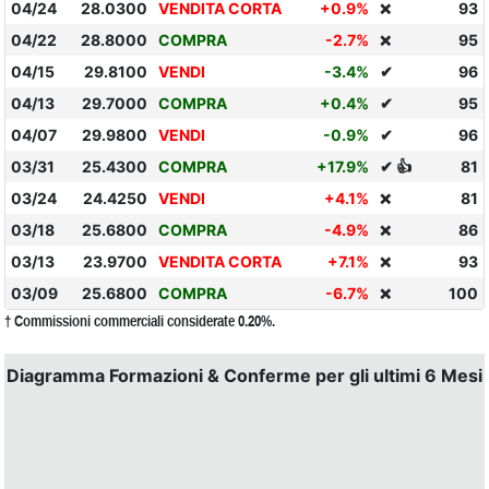
04/24
28.0300
VENDITA CORTA
+0.9%
93
❌
04/22
28.8000
COMPRA
-2.7%
95
❌
04/15
29.8100
VENDI
-3.4%
✔
96
04/13
29.7000
COMPRA
+0.4%
✔
95
04/07
29.9800
VENDI
-0.9%
✔
96
03/31
25.4300
COMPRA
+17.9%
✔ 👍
81
03/24
24.4250
VENDI
+4.1%
81
❌
03/18
25.6800
COMPRA
-4.9%
86
❌
03/13
23.9700
VENDITA CORTA
+7.1%
93
❌
03/09
25.6800
COMPRA
-6.7%
100
❌
† Commissioni commerciali considerate 0.20%.
Diagramma Formazioni & Conferme per gli ultimi 6 Mesi