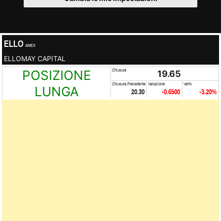
ELLO
AMEX
ELLOMAY CAPITAL
POSIZIONE
Chiusura
19.65
Chiusura Precedente
Variazione
Var%
LUNGA
20.30
-0.6500
-3.20%