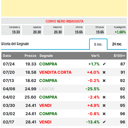
CORVO NERO RIBASSISTA
Comprato a
Apertura
Massimo
Minimo
Chiusura
Guadagno%
19.33
20.30
20.30
19.65
19.65
+1.66%
Storia del Segnale
24 me.
6 me.
Data
Prezzo
Segnale
Var%
$100⇨
07/24
19.33
COMPRA
+1.7%
✔
87
07/20
18.58
VENDITA CORTA
+4.0%
91
❌
07/13
18.62
COMPRA
-0.2%
92
❌
04/06
24.99
LASCIA
-25.5%
92
04/02
25.60
COMPRA
-2.4%
95
❌
03/30
24.41
VENDI
+4.9%
95
❌
03/02
24.61
COMPRA
-0.8%
96
❌
02/17
28.41
VENDI
-13.4%
✔
96