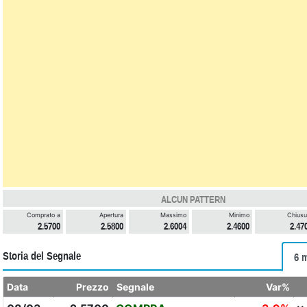
ALCUN PATTERN
Comprato a
Apertura
Massimo
Minimo
Chiusu
2.5700
2.5800
2.6004
2.4600
2.47
Storia del Segnale
6 
Data
Prezzo
Segnale
Var%