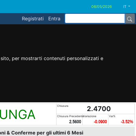
IT
Registrati
Entra
sito, per mostrarti contenuti personalizzati e
Chiusura
2.4700
LUNGA
Chiusura Precedente
Variazione
Var%
2.5600
-0.0900
-3.52%
i & Conferme per gli ultimi 6 Mesi