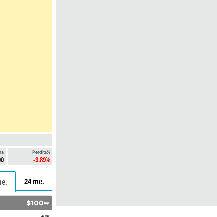
ra
Perdita%
00
-3.89%
24 me.
me.
$100⇨