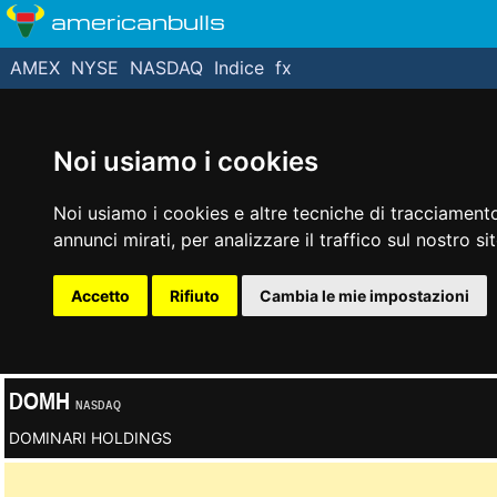
americanbulls
AMEX
NYSE
NASDAQ
Indice
fx
Noi usiamo i cookies
Noi usiamo i cookies e altre tecniche di tracciamento
annunci mirati, per analizzare il traffico sul nostro si
Accetto
Rifiuto
Cambia le mie impostazioni
DOMH
NASDAQ
DOMINARI HOLDINGS