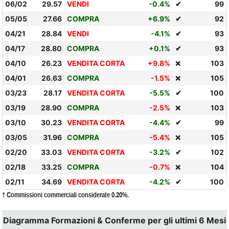
06/02
29.57
VENDI
-0.4%
✔
99
05/05
27.66
COMPRA
+6.9%
✔
92
04/21
28.84
VENDI
-4.1%
✔
93
04/17
28.80
COMPRA
+0.1%
✔
93
04/10
26.23
VENDITA CORTA
+9.8%
103
❌
04/01
26.63
COMPRA
-1.5%
105
❌
03/23
28.17
VENDITA CORTA
-5.5%
✔
100
03/19
28.90
COMPRA
-2.5%
103
❌
03/10
30.23
VENDITA CORTA
-4.4%
✔
99
03/05
31.96
COMPRA
-5.4%
105
❌
02/20
33.03
VENDITA CORTA
-3.2%
✔
102
02/18
33.25
COMPRA
-0.7%
104
❌
02/11
34.69
VENDITA CORTA
-4.2%
✔
100
† Commissioni commerciali considerate 0.20%.
Diagramma Formazioni & Conferme per gli ultimi 6 Mesi