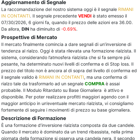
Aggiornamento di Segnale
La raccomandazione del nostro sistema oggi è il segnale
RIMANI
IN CONTANTI
. Il segnale precedente
VENDI
è stato emesso il
07/30/2026, 6 giorni fa, quando il prezzo delle azioni era 36.00.
Da allora,
DIN
ha diminuito di
-0.69%
.
Prospettive di Mercato
Il mercato finalmente comincia a dare segnali di un’inversione di
tendenza al rialzo. Oggi è stata rilevata una formazione rialzista. Il
sistema, considerando l’atmosfera rialzista che si fa sempre più
pesante, ha determinato nuovi livelli di conferma e di Stop loss. Il
prezzo del titolo non è ancora al di sopra del livello di conferma ed
il segnale valido è
RIMANI IN CONTANTI
, ma una conferma di
rialzo tale da trasformarlo ad un segnale
COMPRA
è assai
probabile. Il Modulo Ritardato su Base Giornaliera è attivo e
disponibile. Per poter realizzare profitti maggiori agendo con il
maggior anticipo in un’eventuale mercato rialzista, vi consigliamo
fortemente di seguire i movimenti di prezzo su base giornaliera.
Descrizione di Formazione
È una formazione d’inversione rialzista composta da due candele.
Quando il mercato è dominato da un trend ribassista, nella prima
giornata della formazione si osserva una candela nera. Il secondo