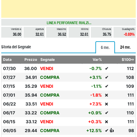
LINEA PERFORANTE RIALZI...
Venduto a
Apertura
Massimo
Minimo
Chiusura
Guadagno%
36.00
32.61
36.52
32.61
35.75
-0.69%
Storia del Segnale
24 me.
6 me.
Data
Prezzo
Segnale
Var%
$100⇨
07/30
36.00
VENDI
-0.7%
✔
112
07/27
34.91
COMPRA
+3.1%
✔
108
07/15
35.29
VENDI
-1.1%
✔
109
07/01
35.94
COMPRA
-1.8%
111
❌
06/22
33.51
VENDI
+7.3%
111
❌
06/17
33.22
COMPRA
+0.9%
✔
110
06/15
33.12
VENDI
+0.3%
111
❌
06/05
29.44
COMPRA
+12.5%
✔ 👍
98