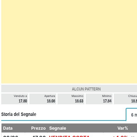
ALCUN PATTERN
Venduto a
Apertura
Massimo
Minimo
Chiusu
17.80
18.08
18.63
17.84
18.
Storia del Segnale
6 
Data
Prezzo
Segnale
Var%