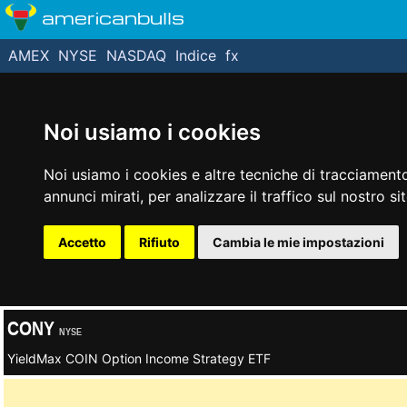
americanbulls
AMEX
NYSE
NASDAQ
Indice
fx
Noi usiamo i cookies
Noi usiamo i cookies e altre tecniche di tracciamento
annunci mirati, per analizzare il traffico sul nostro si
Accetto
Rifiuto
Cambia le mie impostazioni
CONY
NYSE
YieldMax COIN Option Income Strategy ETF