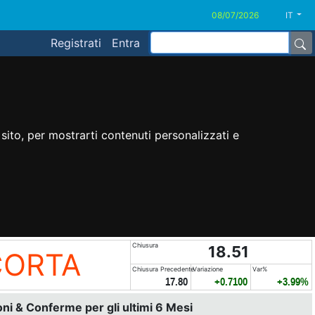
IT
Registrati
Entra
sito, per mostrarti contenuti personalizzati e
Chiusura
18.51
CORTA
Chiusura Precedente
Variazione
Var%
17.80
+0.7100
+3.99%
i & Conferme per gli ultimi 6 Mesi