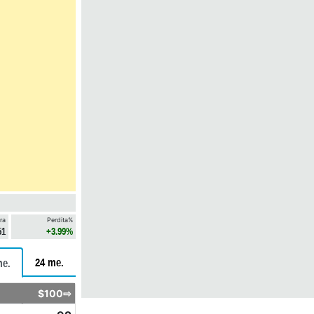
ra
Perdita%
51
+3.99%
24 me.
me.
$100⇨