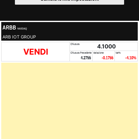
ARBB
NASDAQ
ARB IOT GROUP
Chiusura
4.1000
VENDI
Chiusura Precedente
Variazione
Var%
4.2755
-0.1755
-4.10%