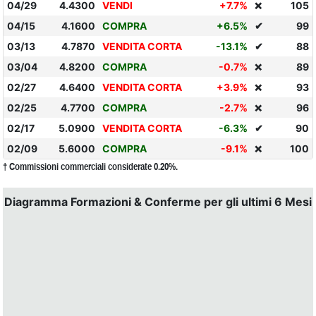
04/29
4.4300
VENDI
+7.7%
105
❌
04/15
4.1600
COMPRA
+6.5%
✔
99
03/13
4.7870
VENDITA CORTA
-13.1%
✔
88
03/04
4.8200
COMPRA
-0.7%
89
❌
02/27
4.6400
VENDITA CORTA
+3.9%
93
❌
02/25
4.7700
COMPRA
-2.7%
96
❌
02/17
5.0900
VENDITA CORTA
-6.3%
✔
90
02/09
5.6000
COMPRA
-9.1%
100
❌
† Commissioni commerciali considerate 0.20%.
Diagramma Formazioni & Conferme per gli ultimi 6 Mesi