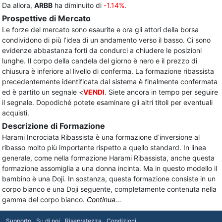
Da allora,
ARBB
ha diminuito di
-1.14%
.
Prospettive di Mercato
Le forze del mercato sono esaurite e ora gli attori della borsa
condividono di più l’idea di un andamento verso il basso. Ci sono
evidenze abbastanza forti da condurci a chiudere le posizioni
lunghe. Il corpo della candela del giorno è nero e il prezzo di
chiusura è inferiore al livello di conferma. La formazione ribassista
precedentemente identificata dal sistema è finalmente confermata
ed è partito un segnale <
VENDI
. Siete ancora in tempo per seguire
il segnale. Dopodiché potete esaminare gli altri titoli per eventuali
acquisti.
Descrizione di Formazione
Harami Incrociata Ribassista è una formazione d’inversione al
ribasso molto più importante rispetto a quello standard. In linea
generale, come nella formazione Harami Ribassista, anche questa
formazione assomiglia a una donna incinta. Ma in questo modello il
bambino è una Doji. In sostanza, questa formazione consiste in un
corpo bianco e una Doji seguente, completamente contenuta nella
gamma del corpo bianco.
Continua...
Supporto
Su di noi
Riservatezza
Condizioni