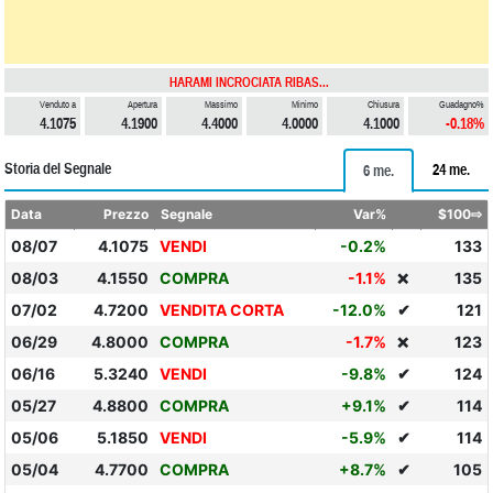
HARAMI INCROCIATA RIBAS...
Venduto a
Apertura
Massimo
Minimo
Chiusura
Guadagno%
4.1075
4.1900
4.4000
4.0000
4.1000
-0.18%
Storia del Segnale
24 me.
6 me.
Data
Prezzo
Segnale
Var%
$100⇨
08/07
4.1075
VENDI
-0.2%
133
08/03
4.1550
COMPRA
-1.1%
135
❌
07/02
4.7200
VENDITA CORTA
-12.0%
✔
121
06/29
4.8000
COMPRA
-1.7%
123
❌
06/16
5.3240
VENDI
-9.8%
✔
124
05/27
4.8800
COMPRA
+9.1%
✔
114
05/06
5.1850
VENDI
-5.9%
✔
114
05/04
4.7700
COMPRA
+8.7%
✔
105