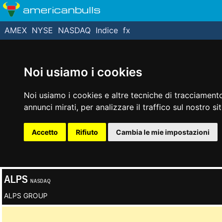
americanbulls
AMEX
NYSE
NASDAQ
Indice
fx
Noi usiamo i cookies
Noi usiamo i cookies e altre tecniche di tracciamento
annunci mirati, per analizzare il traffico sul nostro si
Accetto
Rifiuto
Cambia le mie impostazioni
ALPS
NASDAQ
ALPS GROUP