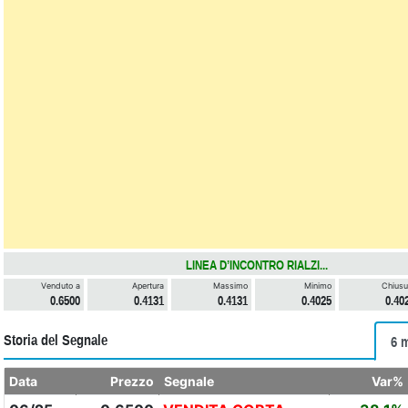
LINEA D’INCONTRO RIALZI...
Venduto a
Apertura
Massimo
Minimo
Chiusu
0.6500
0.4131
0.4131
0.4025
0.40
Storia del Segnale
6 
Data
Prezzo
Segnale
Var%