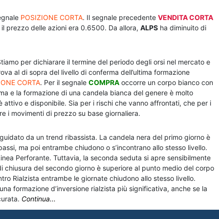
segnale
POSIZIONE CORTA
. Il segnale precedente
VENDITA CORTA
il prezzo delle azioni era 0.6500. Da allora,
ALPS
ha diminuito di
Stiamo per dichiarare il termine del periodo degli orsi nel mercato e
 trova al di sopra del livello di conferma dell’ultima formazione
IONE CORTA
. Per il segnale
COMPRA
occorre un corpo bianco con
ferma e la formazione di una candela bianca del genere è molto
attivo e disponibile. Sia per i rischi che vanno affrontati, che per i
re i movimenti di prezzo su base giornaliera.
uidato da un trend ribassista. La candela nera del primo giorno è
bassi, ma poi entrambe chiudono o s’incontrano allo stesso livello.
Linea Perforante. Tuttavia, la seconda seduta si apre sensibilmente
 di chiusura del secondo giorno è superiore al punto medio del corpo
tro Rialzista entrambe le giornate chiudono allo stesso livello.
una formazione d’inversione rialzista più significativa, anche se la
urata.
Continua...