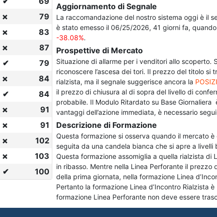
✔
69
Aggiornamento di Segnale
79
❌
La raccomandazione del nostro sistema oggi è il 
è stato emesso il 06/25/2026, 41 giorni fa, quando 
83
❌
-38.08%
.
87
❌
Prospettive di Mercato
Situazione di allarme per i venditori allo scoperto. 
✔
79
riconoscere l’ascesa dei tori. Il prezzo del titolo si
84
❌
rialzista, ma il segnale suggerisce ancora la
POSIZ
il prezzo di chiusura al di sopra del livello di con
✔
84
probabile. Il Modulo Ritardato su Base Giornaliera è 
91
❌
vantaggi dell’azione immediata, è necessario segui
91
Descrizione di Formazione
❌
Questa formazione si osserva quando il mercato è g
102
❌
seguita da una candela bianca che si apre a livelli 
103
Questa formazione assomiglia a quella rialzista di 
❌
in ribasso. Mentre nella Linea Perforante il prezzo
✔
100
della prima giornata, nella formazione Linea d’Incon
Pertanto la formazione Linea d’Incontro Rialzista è 
formazione Linea Perforante non deve essere trasc