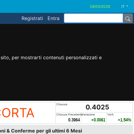
IT
Registrati
Entra
sito, per mostrarti contenuti personalizzati e
Chiusura
0.4025
CORTA
Chiusura Precedente
Variazione
Var%
0.3964
+0.0061
+1.54%
i & Conferme per gli ultimi 6 Mesi