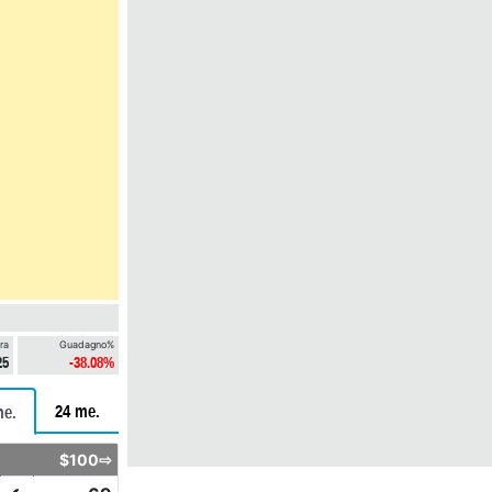
ra
Guadagno%
25
-38.08%
24 me.
me.
$100⇨