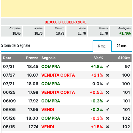
BLOCCO DI DELIBERAZIONE...
Comprato a
Apertura
Massimo
Minimo
Chiusura
Guadagno%
18.45
18.76
18.79
18.76
18.78
+1.79%
Storia del Segnale
24 me.
6 me.
Data
Prezzo
Segnale
Var%
$100⇨
07/31
18.45
COMPRA
+1.8%
✔
97
07/27
18.07
VENDITA CORTA
+2.1%
100
❌
07/21
18.06
COMPRA
0.0%
✔
100
06/25
17.98
VENDITA CORTA
+0.5%
101
❌
06/09
17.92
COMPRA
+0.3%
✔
101
06/05
17.95
VENDI
-0.2%
✔
101
05/26
18.00
COMPRA
-0.3%
102
❌
05/15
17.74
VENDI
+1.5%
102
❌