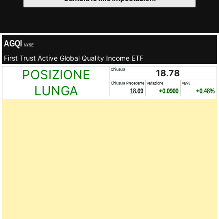
AGQI
NYSE
First Trust Active Global Quality Income ETF
POSIZIONE
Chiusura
18.78
Chiusura Precedente
Variazione
Var%
LUNGA
18.69
+0.0900
+0.48%