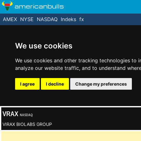
americanbulls
AMEX
NYSE
NASDAQ
Indeks
fx
We use cookies
We use cookies and other tracking technologies to 
analyze our website traffic, and to understand where
I agree
I decline
Change my preferences
VRAX
NASDAQ
VIRAX BIOLABS GROUP