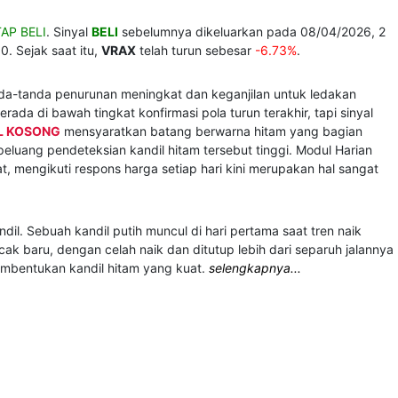
AP BELI
. Sinyal
BELI
sebelumnya dikeluarkan pada 08/04/2026, 2
0. Sejak saat itu,
VRAX
telah turun sebesar
-6.73%
.
nda-tanda penurunan meningkat dan keganjilan untuk ledakan
rada di bawah tingkat konfirmasi pola turun terakhir, tapi sinyal
L KOSONG
mensyaratkan batang berwarna hitam yang bagian
eluang pendeteksian kandil hitam tersebut tinggi. Modul Harian
t, mengikuti respons harga setiap hari kini merupakan hal sangat
il. Sebuah kandil putih muncul di hari pertama saat tren naik
k baru, dengan celah naik dan ditutup lebih dari separuh jalannya
mbentukan kandil hitam yang kuat.
selengkapnya...