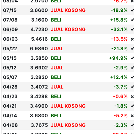
08/04
2.9700
BELI
-6.7%
❌
07/15
3.6600
JUAL KOSONG
-18.9%
07/08
3.1600
BELI
+15.8%
✔
06/09
4.7230
JUAL KOSONG
-33.1%
06/03
5.4616
BELI
-13.5%
❌
05/22
6.9860
JUAL
-21.8%
05/15
3.5850
BELI
+94.9%
✔
05/12
3.6902
JUAL
-2.9%
05/07
3.2820
BELI
+12.4%
✔
04/28
3.4072
JUAL
-3.7%
04/23
3.4288
BELI
-0.6%
❌
04/21
3.4900
JUAL KOSONG
-1.8%
04/14
3.6800
BELI
-5.2%
❌
04/08
3.7675
JUAL KOSONG
-2.3%