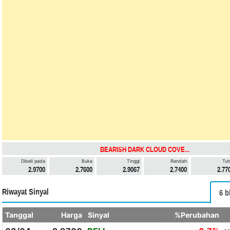
BEARISH DARK CLOUD COVE...
Dibeli pada
Buka
Tinggi
Rendah
Tut
2.9700
2.7600
2.9067
2.7400
2.77
Riwayat Sinyal
6 b
Tanggal
Harga
Sinyal
%Perubahan