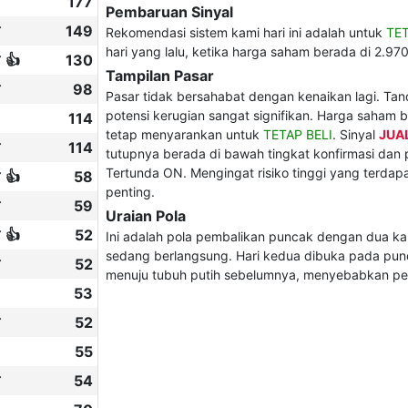
177
Pembaruan Sinyal
✔
149
Rekomendasi sistem kami hari ini adalah untuk
TET
hari yang lalu, ketika harga saham berada di 2.970
 👍
130
Tampilan Pasar
✔
98
Pasar tidak bersahabat dengan kenaikan lagi. Ta
potensi kerugian sangat signifikan. Harga saham be
114
tetap menyarankan untuk
TETAP BELI
. Sinyal
JUA
✔
114
tutupnya berada di bawah tingkat konfirmasi dan p
Tertunda ON. Mengingat risiko tinggi yang terdapa
 👍
58
penting.
✔
59
Uraian Pola
 👍
52
Ini adalah pola pembalikan puncak dengan dua kand
sedang berlangsung. Hari kedua dibuka pada punca
✔
52
menuju tubuh putih sebelumnya, menyebabkan pe
53
✔
52
55
✔
54