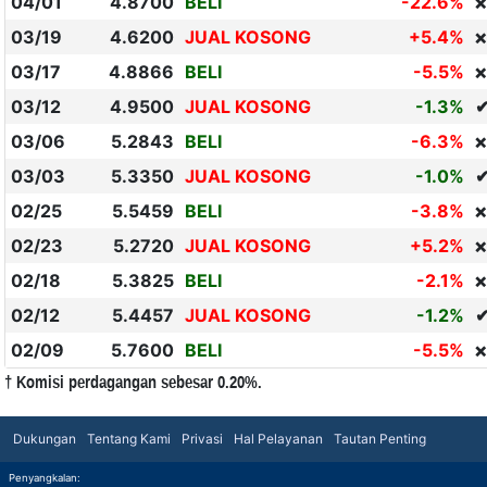
04/01
4.8700
BELI
-22.6%
❌
03/19
4.6200
JUAL KOSONG
+5.4%
❌
03/17
4.8866
BELI
-5.5%
❌
03/12
4.9500
JUAL KOSONG
-1.3%
03/06
5.2843
BELI
-6.3%
❌
03/03
5.3350
JUAL KOSONG
-1.0%
02/25
5.5459
BELI
-3.8%
❌
02/23
5.2720
JUAL KOSONG
+5.2%
❌
02/18
5.3825
BELI
-2.1%
❌
02/12
5.4457
JUAL KOSONG
-1.2%
02/09
5.7600
BELI
-5.5%
❌
† Komisi perdagangan sebesar 0.20%.
Dukungan
Tentang Kami
Privasi
Hal Pelayanan
Tautan Penting
Penyangkalan: