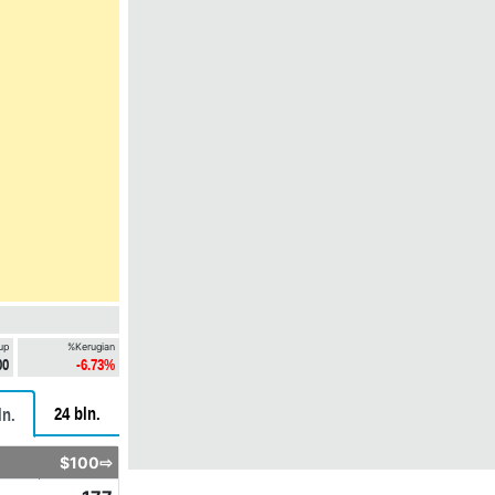
up
%Kerugian
00
-6.73%
24 bln.
ln.
$100⇨