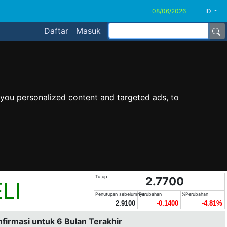
ID
Daftar
Masuk
you personalized content and targeted ads, to
Tutup
2.7700
LI
Penutupan sebelumnya
Perubahan
%Perubahan
2.9100
-0.1400
-4.81%
nfirmasi untuk 6 Bulan Terakhir