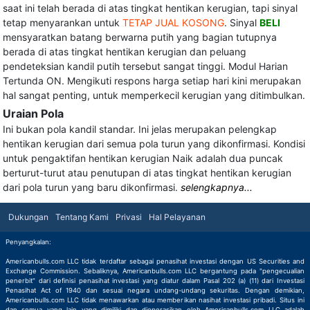
saat ini telah berada di atas tingkat hentikan kerugian, tapi sinyal
tetap menyarankan untuk
TETAP JUAL KOSONG
. Sinyal
BELI
mensyaratkan batang berwarna putih yang bagian tutupnya
berada di atas tingkat hentikan kerugian dan peluang
pendeteksian kandil putih tersebut sangat tinggi. Modul Harian
Tertunda ON. Mengikuti respons harga setiap hari kini merupakan
hal sangat penting, untuk memperkecil kerugian yang ditimbulkan.
Uraian Pola
Ini bukan pola kandil standar. Ini jelas merupakan pelengkap
hentikan kerugian dari semua pola turun yang dikonfirmasi. Kondisi
untuk pengaktifan hentikan kerugian Naik adalah dua puncak
berturut-turut atau penutupan di atas tingkat hentikan kerugian
dari pola turun yang baru dikonfirmasi.
selengkapnya...
Dukungan
Tentang Kami
Privasi
Hal Pelayanan
Penyangkalan:
Americanbulls.com LLC tidak terdaftar sebagai penasihat investasi dengan US Securities and
Exchange Commission. Sebaliknya, Americanbulls.com LLC bergantung pada "pengecualian
penerbit" dari definisi penasihat investasi yang diatur dalam Pasal 202 (a) (11) dari Investasi
Penasihat Act of 1940 dan sesuai negara undang-undang sekuritas. Dengan demikian,
Americanbulls.com LLC tidak menawarkan atau memberikan nasihat investasi pribadi. Situs ini
dan semua yang lain yang dimiliki dan dioperasikan oleh Americanbulls.com LLC adalah