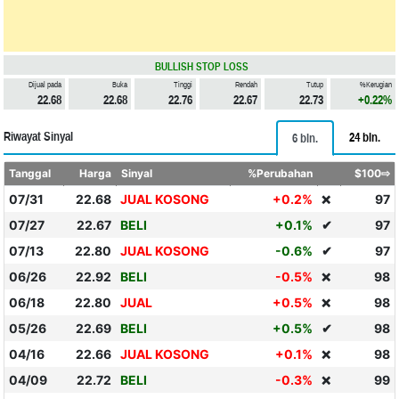
BULLISH STOP LOSS
Dijual pada
Buka
Tinggi
Rendah
Tutup
%Kerugian
22.68
22.68
22.76
22.67
22.73
+0.22%
Riwayat Sinyal
24 bln.
6 bln.
Tanggal
Harga
Sinyal
%Perubahan
$100⇨
07/31
22.68
JUAL KOSONG
+0.2%
97
❌
07/27
22.67
BELI
+0.1%
✔
97
07/13
22.80
JUAL KOSONG
-0.6%
✔
97
06/26
22.92
BELI
-0.5%
98
❌
06/18
22.80
JUAL
+0.5%
98
❌
05/26
22.69
BELI
+0.5%
✔
98
04/16
22.66
JUAL KOSONG
+0.1%
98
❌
04/09
22.72
BELI
-0.3%
99
❌