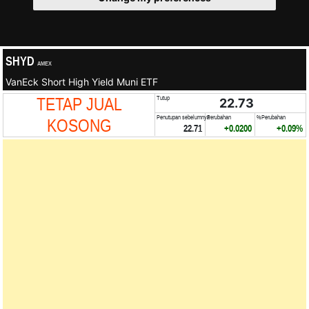
SHYD
AMEX
VanEck Short High Yield Muni ETF
TETAP JUAL
Tutup
22.73
Penutupan sebelumnya
Perubahan
%Perubahan
KOSONG
22.71
+0.0200
+0.09%