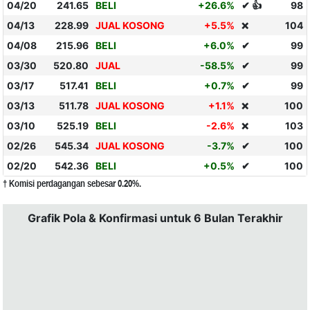
04/20
241.65
BELI
+26.6%
✔ 👍
98
04/13
228.99
JUAL KOSONG
+5.5%
104
❌
04/08
215.96
BELI
+6.0%
✔
99
03/30
520.80
JUAL
-58.5%
✔
99
03/17
517.41
BELI
+0.7%
✔
99
03/13
511.78
JUAL KOSONG
+1.1%
100
❌
03/10
525.19
BELI
-2.6%
103
❌
02/26
545.34
JUAL KOSONG
-3.7%
✔
100
02/20
542.36
BELI
+0.5%
✔
100
† Komisi perdagangan sebesar 0.20%.
Grafik Pola & Konfirmasi untuk 6 Bulan Terakhir