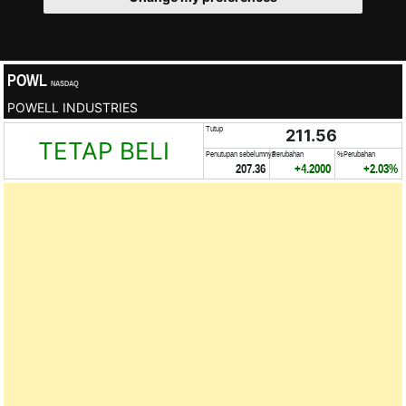
POWL
NASDAQ
POWELL INDUSTRIES
Tutup
211.56
TETAP BELI
Penutupan sebelumnya
Perubahan
%Perubahan
207.36
+4.2000
+2.03%