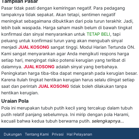
Tampilan Pasar
Pasar tidak pasti dengan kemiringan negatif. Para pedagang
tampaknya tidak sepakat. Akan tetapi, sentimen negatif
meningkat sebagaimana dibuktikan dari pola turun terakhir. Jadi,
lebih baik waspada. Harga saham masih belum di bawah tingkat
konfirmasi dan sinyal menyarankan untuk
TETAP BELI
, tapi
peluang untuk konfirmasi turun yang akan mengubah sinyal
menjadi
JUAL KOSONG
sangat tinggi. Modul Harian Tertunda ON.
Kami sangat menyarankan agar Anda mengikuti respons harga
setiap hari, mengingat risiko potensi kerugian yang terlibat di
dalamnya.
JUAL KOSONG
adalah sinyal yang berbahaya.
Peningkatan harga tiba-tiba dapat mengarah pada kerugian besar.
Karena itulah tingkat hentikan kerugian harus selalu diingat setiap
saat dan perintah
JUAL KOSONG
tidak boleh dilakukan tanpa
hentikan kerugian.
Uraian Pola
Pola ini merupakan tubuh putih kecil yang tercakup dalam tubuh
putih relatif panjang sebelumnya. Ini mirip dengan pola Harami,
kecuali bahwa kedua tubuh berwarna putih.
selengkapnya...
Dukungan
Tentang Kami
Privasi
Hal Pelayanan