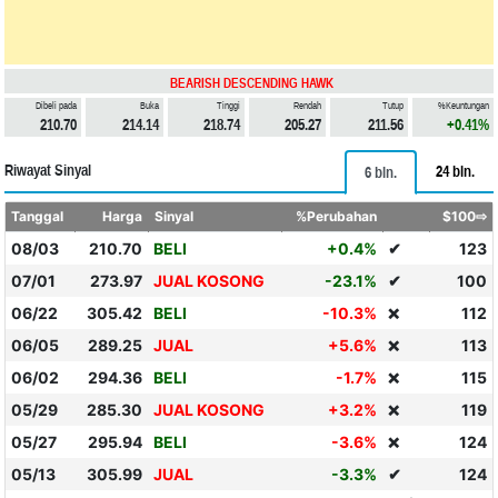
BEARISH DESCENDING HAWK
Dibeli pada
Buka
Tinggi
Rendah
Tutup
%Keuntungan
210.70
214.14
218.74
205.27
211.56
+0.41%
Riwayat Sinyal
24 bln.
6 bln.
Tanggal
Harga
Sinyal
%Perubahan
$100⇨
08/03
210.70
BELI
+0.4%
✔
123
07/01
273.97
JUAL KOSONG
-23.1%
✔
100
06/22
305.42
BELI
-10.3%
112
❌
06/05
289.25
JUAL
+5.6%
113
❌
06/02
294.36
BELI
-1.7%
115
❌
05/29
285.30
JUAL KOSONG
+3.2%
119
❌
05/27
295.94
BELI
-3.6%
124
❌
05/13
305.99
JUAL
-3.3%
✔
124