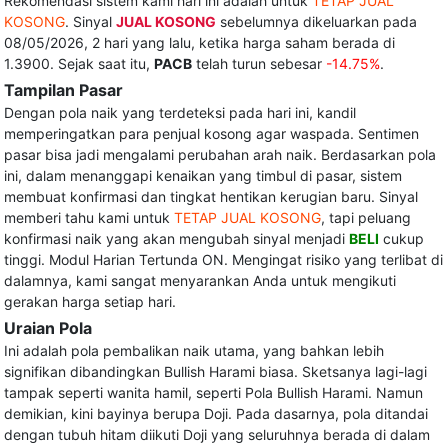
Rekomendasi sistem kami hari ini adalah untuk
TETAP JUAL
KOSONG
. Sinyal
JUAL KOSONG
sebelumnya dikeluarkan pada
08/05/2026, 2 hari yang lalu, ketika harga saham berada di
1.3900. Sejak saat itu,
PACB
telah turun sebesar
-14.75%
.
Tampilan Pasar
Dengan pola naik yang terdeteksi pada hari ini, kandil
memperingatkan para penjual kosong agar waspada. Sentimen
pasar bisa jadi mengalami perubahan arah naik. Berdasarkan pola
ini, dalam menanggapi kenaikan yang timbul di pasar, sistem
membuat konfirmasi dan tingkat hentikan kerugian baru. Sinyal
memberi tahu kami untuk
TETAP JUAL KOSONG
, tapi peluang
konfirmasi naik yang akan mengubah sinyal menjadi
BELI
cukup
tinggi. Modul Harian Tertunda ON. Mengingat risiko yang terlibat di
dalamnya, kami sangat menyarankan Anda untuk mengikuti
gerakan harga setiap hari.
Uraian Pola
Ini adalah pola pembalikan naik utama, yang bahkan lebih
signifikan dibandingkan Bullish Harami biasa. Sketsanya lagi-lagi
tampak seperti wanita hamil, seperti Pola Bullish Harami. Namun
demikian, kini bayinya berupa Doji. Pada dasarnya, pola ditandai
dengan tubuh hitam diikuti Doji yang seluruhnya berada di dalam