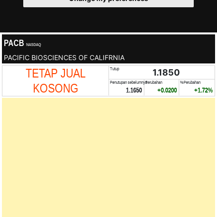
PACB
NASDAQ
PACIFIC BIOSCIENCES OF CALIFRNIA
TETAP JUAL
Tutup
1.1850
Penutupan sebelumnya
Perubahan
%Perubahan
KOSONG
1.1650
+0.0200
+1.72%