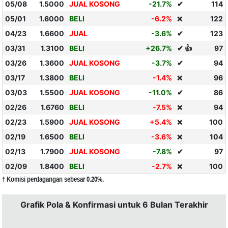
05/08
1.5000
JUAL KOSONG
-21.7%
✔
114
05/01
1.6000
BELI
-6.2%
122
❌
04/23
1.6600
JUAL
-3.6%
✔
123
03/31
1.3100
BELI
+26.7%
✔ 👍
97
03/26
1.3600
JUAL KOSONG
-3.7%
✔
94
03/17
1.3800
BELI
-1.4%
96
❌
03/03
1.5500
JUAL KOSONG
-11.0%
✔
86
02/26
1.6760
BELI
-7.5%
94
❌
02/23
1.5900
JUAL KOSONG
+5.4%
100
❌
02/19
1.6500
BELI
-3.6%
104
❌
02/13
1.7900
JUAL KOSONG
-7.8%
✔
97
02/09
1.8400
BELI
-2.7%
100
❌
† Komisi perdagangan sebesar 0.20%.
Grafik Pola & Konfirmasi untuk 6 Bulan Terakhir