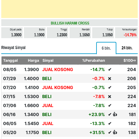
BULLISH HARAMI CROSS
Dijual pada
Buka
Tinggi
Rendah
Tutup
%Keuntungan
1.3900
1.1900
1.2300
1.1650
1.1850
-14.75%
Riwayat Sinyal
24 bln.
6 bln.
Tanggal
Harga
Sinyal
%Perubahan
$100⇨
08/05
1.3900
JUAL KOSONG
-14.7%
✔
204
07/29
1.4000
BELI
-0.7%
206
❌
07/20
1.4100
JUAL KOSONG
-0.7%
✔
205
07/15
1.5300
BELI
-7.8%
224
❌
07/06
1.6600
JUAL
-7.8%
✔
224
06/16
1.3400
BELI
+23.9%
✔ 👍
181
06/05
1.5450
JUAL
-13.3%
✔
182
05/20
1.1750
BELI
+31.5%
✔ 👍
138