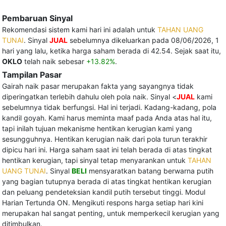
Pembaruan Sinyal
Rekomendasi sistem kami hari ini adalah untuk
TAHAN UANG
TUNAI
. Sinyal
JUAL
sebelumnya dikeluarkan pada 08/06/2026, 1
hari yang lalu, ketika harga saham berada di 42.54. Sejak saat itu,
OKLO
telah naik sebesar
+13.82%
.
Tampilan Pasar
Gairah naik pasar merupakan fakta yang sayangnya tidak
diperingatkan terlebih dahulu oleh pola naik. Sinyal <
JUAL
kami
sebelumnya tidak berfungsi. Hal ini terjadi. Kadang-kadang, pola
kandil goyah. Kami harus meminta maaf pada Anda atas hal itu,
tapi inilah tujuan mekanisme hentikan kerugian kami yang
sesungguhnya. Hentikan kerugian naik dari pola turun terakhir
dipicu hari ini. Harga saham saat ini telah berada di atas tingkat
hentikan kerugian, tapi sinyal tetap menyarankan untuk
TAHAN
UANG TUNAI
. Sinyal
BELI
mensyaratkan batang berwarna putih
yang bagian tutupnya berada di atas tingkat hentikan kerugian
dan peluang pendeteksian kandil putih tersebut tinggi. Modul
Harian Tertunda ON. Mengikuti respons harga setiap hari kini
merupakan hal sangat penting, untuk memperkecil kerugian yang
ditimbulkan.