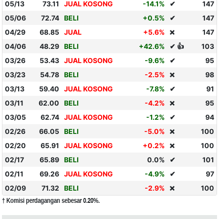
05/13
73.11
JUAL KOSONG
-14.1%
✔
147
05/06
72.74
BELI
+0.5%
✔
147
04/29
68.85
JUAL
+5.6%
147
❌
04/06
48.29
BELI
+42.6%
✔ 👍
103
03/26
53.43
JUAL KOSONG
-9.6%
✔
95
03/23
54.78
BELI
-2.5%
98
❌
03/13
59.40
JUAL KOSONG
-7.8%
✔
91
03/11
62.00
BELI
-4.2%
95
❌
03/05
62.74
JUAL KOSONG
-1.2%
✔
94
02/26
66.05
BELI
-5.0%
100
❌
02/20
65.91
JUAL KOSONG
+0.2%
100
❌
02/17
65.89
BELI
0.0%
✔
101
02/11
69.26
JUAL KOSONG
-4.9%
✔
97
02/09
71.32
BELI
-2.9%
100
❌
† Komisi perdagangan sebesar 0.20%.