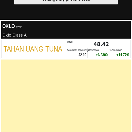
OKLO
NYSE
Oklo Class A
Tutup
48.42
TAHAN UANG TUNAI
Penutupan sebelumnya
Perubahan
%Perubahan
42.19
+6.2300
+14.77%