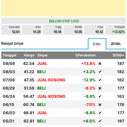
BULLISH STOP LOSS
Dijual pada
Buka
Tinggi
Rendah
Tutup
%Kerugian
42.54
44.29
49.48
43.85
48.42
+13.82%
Riwayat Sinyal
24 bln.
6 bln.
Tanggal
Harga
Sinyal
%Perubahan
$100⇨
08/06
42.54
JUAL
+13.8%
187
❌
08/03
41.22
BELI
+3.2%
✔
182
07/08
47.35
JUAL KOSONG
-12.9%
✔
162
06/29
51.59
BELI
-8.2%
177
❌
06/24
56.47
JUAL KOSONG
-8.6%
✔
163
06/15
60.74
BELI
-7.0%
176
❌
06/03
66.61
JUAL
-8.8%
✔
177
05/21
62.81
BELI
+6.0%
✔
167