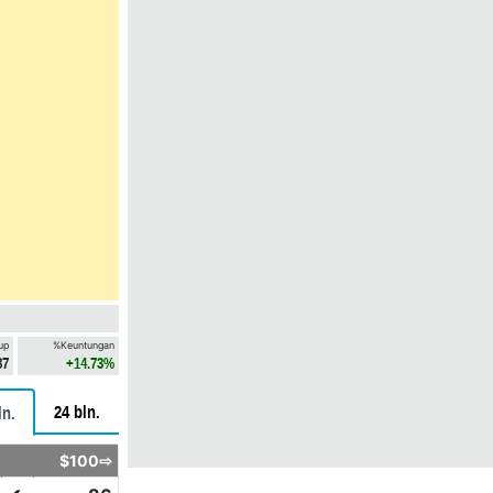
up
%Keuntungan
87
+14.73%
24 bln.
ln.
$100⇨