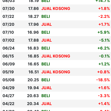
08/03
18.19
BELI
+14.7%
07/30
17.86
JUAL KOSONG
+1.8%
07/22
18.27
BELI
-2.2%
07/20
17.96
JUAL
+1.7%
07/10
16.96
BELI
+5.9%
07/02
17.88
JUAL
-5.1%
06/24
16.83
BELI
+6.2%
06/15
16.85
JUAL KOSONG
-0.1%
06/09
16.65
BELI
+1.2%
05/19
16.51
JUAL KOSONG
+0.8%
05/08
20.25
BELI
-18.5%
04/29
19.94
JUAL
+1.6%
04/27
20.63
BELI
-3.3%
04/22
20.34
JUAL
+1.4%