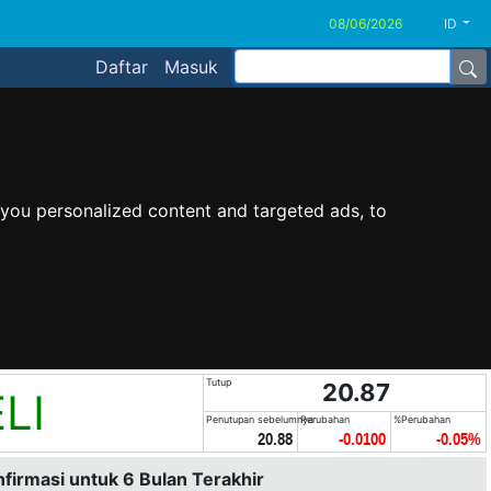
ID
Daftar
Masuk
you personalized content and targeted ads, to
Tutup
20.87
LI
Penutupan sebelumnya
Perubahan
%Perubahan
20.88
-0.0100
-0.05%
nfirmasi untuk 6 Bulan Terakhir