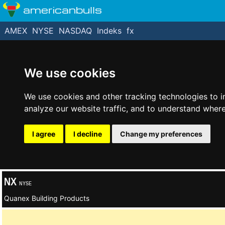
americanbulls
AMEX
NYSE
NASDAQ
Indeks
fx
We use cookies
We use cookies and other tracking technologies to 
analyze our website traffic, and to understand where
I agree
I decline
Change my preferences
NX
NYSE
Quanex Building Products