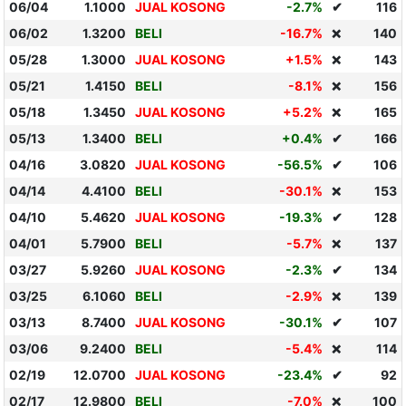
06/04
1.1000
JUAL KOSONG
-2.7%
✔
116
06/02
1.3200
BELI
-16.7%
140
❌
05/28
1.3000
JUAL KOSONG
+1.5%
143
❌
05/21
1.4150
BELI
-8.1%
156
❌
05/18
1.3450
JUAL KOSONG
+5.2%
165
❌
05/13
1.3400
BELI
+0.4%
✔
166
04/16
3.0820
JUAL KOSONG
-56.5%
✔
106
04/14
4.4100
BELI
-30.1%
153
❌
04/10
5.4620
JUAL KOSONG
-19.3%
✔
128
04/01
5.7900
BELI
-5.7%
137
❌
03/27
5.9260
JUAL KOSONG
-2.3%
✔
134
03/25
6.1060
BELI
-2.9%
139
❌
03/13
8.7400
JUAL KOSONG
-30.1%
✔
107
03/06
9.2400
BELI
-5.4%
114
❌
02/19
12.0700
JUAL KOSONG
-23.4%
✔
92
02/17
12.9800
BELI
-7.0%
100
❌