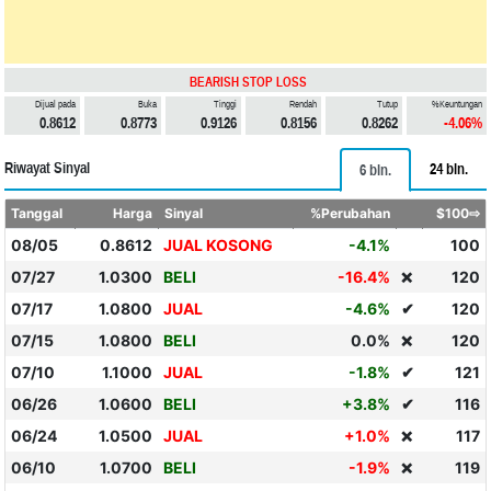
BEARISH STOP LOSS
Dijual pada
Buka
Tinggi
Rendah
Tutup
%Keuntungan
0.8612
0.8773
0.9126
0.8156
0.8262
-4.06%
Riwayat Sinyal
24 bln.
6 bln.
Tanggal
Harga
Sinyal
%Perubahan
$100⇨
08/05
0.8612
JUAL KOSONG
-4.1%
100
07/27
1.0300
BELI
-16.4%
120
❌
07/17
1.0800
JUAL
-4.6%
✔
120
07/15
1.0800
BELI
0.0%
120
❌
07/10
1.1000
JUAL
-1.8%
✔
121
06/26
1.0600
BELI
+3.8%
✔
116
06/24
1.0500
JUAL
+1.0%
117
❌
06/10
1.0700
BELI
-1.9%
119
❌