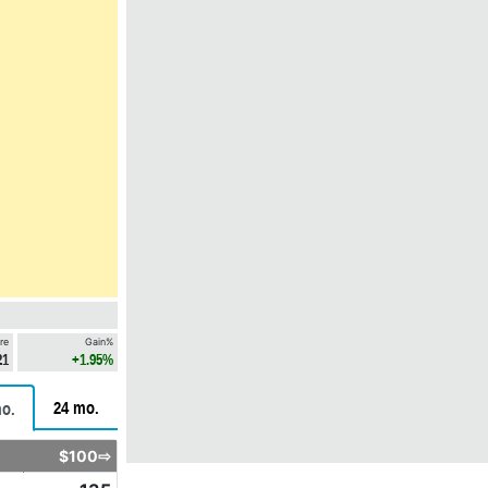
re
Gain%
21
+1.95%
24 mo.
o.
$100⇨