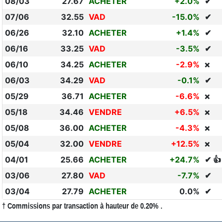
08/03
27.67
ACHETER
+2.0%
✔
07/06
32.55
VAD
-15.0%
✔
06/26
32.10
ACHETER
+1.4%
✔
06/16
33.25
VAD
-3.5%
✔
06/10
34.25
ACHETER
-2.9%
❌
06/03
34.29
VAD
-0.1%
✔
05/29
36.71
ACHETER
-6.6%
❌
05/18
34.46
VENDRE
+6.5%
❌
05/08
36.00
ACHETER
-4.3%
❌
05/04
32.00
VENDRE
+12.5%
❌
04/01
25.66
ACHETER
+24.7%
✔ 👍
03/06
27.80
VAD
-7.7%
✔
03/04
27.79
ACHETER
0.0%
✔
† Commissions par transaction à hauteur de 0.20% .