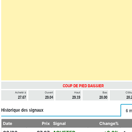
COUP DE PIED BAISSIER
Acheté à
Ouvert
Haut
Bas
Clôtu
27.67
29.04
29.19
28.00
28.
Historique des signaux
6 m
Date
Prix
Signal
Change%