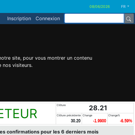
FR
Inscription
Connexion
 notre site, pour vous montrer un contenu
 nos visiteurs.
Clôture
28.21
ETEUR
Clôture précédente
Change
Change%
30.20
-1.9900
-6.59%
es confirmations pour les 6 derniers mois