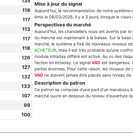
135
Mise à jour du signal
118
Aujourd’hui, la recommandation de notre système 
émis le 08/03/2026, il y a 3 jours, lorsque le cours 
117
Perspectives du marché
113
Aujourd’hui, les chandeliers nous ont avertis par le
du marché est maintenant à la baisse. Sur la base
117
marché, le système a fixé de nouveaux niveaux de
118
ACHETEUR
, mais il est très probable qu’une confi
module intraday différé est activé. Au vu des risq
126
l’action en intraday. Le signal
VAD
est dangereux. 
127
pertes énormes. Pour cette raison, les niveaux de s
VAD
ne doivent jamais être placés sans niveau de 
132
Description du patron
133
Ce patron se compose d’une part d’un marubozu bla
107
marché ouvre en dessous du niveau d’ouverture de 
99
100