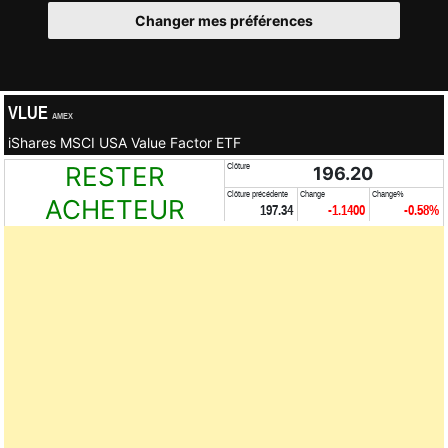
Changer mes préférences
VLUE
AMEX
iShares MSCI USA Value Factor ETF
RESTER
Clôture
196.20
Clôture précédente
Change
Change%
ACHETEUR
197.34
-1.1400
-0.58%