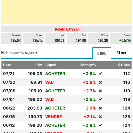
HARAMI BAISSIER
Acheté à
Ouvert
Haut
Bas
Clôture
Gain%
195.08
195.45
198.01
194.00
196.20
+0.57%
Historique des signaux
24 mo.
6 mo.
Date
Prix
Signal
Change%
$100⇨
07/21
195.08
ACHETER
+0.6%
✔
112
07/20
189.81
VAD
+2.8%
116
❌
07/09
195.10
ACHETER
-2.7%
119
❌
07/01
196.02
VAD
-0.5%
✔
119
06/22
203.93
ACHETER
-3.9%
124
❌
06/16
199.73
VENDRE
+2.1%
125
❌
06/12
198.20
ACHETER
+0.8%
✔
124