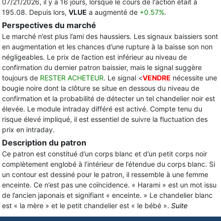
07/21/2026, il y a 16 jours, lorsque le cours de l'action était à
195.08. Depuis lors,
VLUE
a augmenté de
+0.57%
.
Perspectives du marché
Le marché n’est plus l’ami des haussiers. Les signaux baissiers sont
en augmentation et les chances d’une rupture à la baisse son non
négligeables. Le prix de l’action est inférieur au niveau de
confirmation du dernier patron baissier, mais le signal suggère
toujours de
RESTER ACHETEUR
. Le signal <
VENDRE
nécessite une
bougie noire dont la clôture se situe en dessous du niveau de
confirmation et la probabilité de détecter un tel chandelier noir est
élevée. Le module intraday différé est activé. Compte tenu du
risque élevé impliqué, il est essentiel de suivre la fluctuation des
prix en intraday.
Description du patron
Ce patron est constitué d’un corps blanc et d’un petit corps noir
complètement englobé à l’intérieur de l’étendue du corps blanc. Si
un contour est dessiné pour le patron, il ressemble à une femme
enceinte. Ce n’est pas une coïncidence. « Harami » est un mot issu
de l’ancien japonais et signifiant « enceinte. » Le chandelier blanc
est « la mère » et le petit chandelier est « le bébé ».
Suite