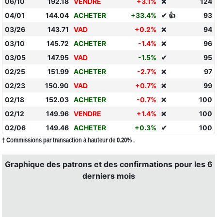
06/10
192.18
VENDRE
+3.1%
124
❌
04/01
144.04
ACHETER
+33.4%
✔ 👍
93
03/26
143.71
VAD
+0.2%
94
❌
03/10
145.72
ACHETER
-1.4%
96
❌
03/05
147.95
VAD
-1.5%
✔
95
02/25
151.99
ACHETER
-2.7%
97
❌
02/23
150.90
VAD
+0.7%
99
❌
02/18
152.03
ACHETER
-0.7%
100
❌
02/12
149.96
VENDRE
+1.4%
100
❌
02/06
149.46
ACHETER
+0.3%
✔
100
† Commissions par transaction à hauteur de 0.20% .
Graphique des patrons et des confirmations pour les 6
derniers mois