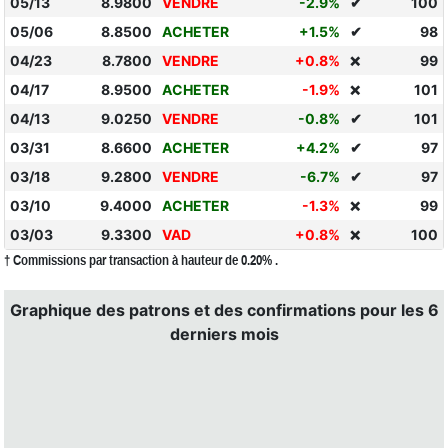
05/13
8.9800
VENDRE
-2.9%
✔
100
05/06
8.8500
ACHETER
+1.5%
✔
98
04/23
8.7800
VENDRE
+0.8%
99
❌
04/17
8.9500
ACHETER
-1.9%
101
❌
04/13
9.0250
VENDRE
-0.8%
✔
101
03/31
8.6600
ACHETER
+4.2%
✔
97
03/18
9.2800
VENDRE
-6.7%
✔
97
03/10
9.4000
ACHETER
-1.3%
99
❌
03/03
9.3300
VAD
+0.8%
100
❌
† Commissions par transaction à hauteur de 0.20% .
Graphique des patrons et des confirmations pour les 6
derniers mois