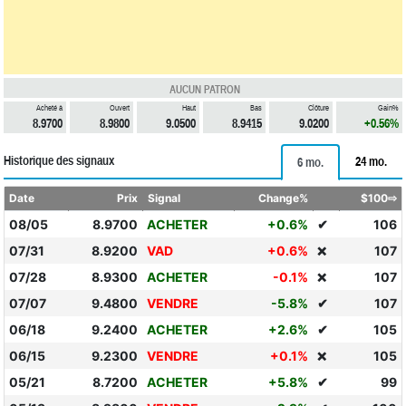
AUCUN PATRON
Acheté à
Ouvert
Haut
Bas
Clôture
Gain%
8.9700
8.9800
9.0500
8.9415
9.0200
+0.56%
Historique des signaux
24 mo.
6 mo.
Date
Prix
Signal
Change%
$100⇨
08/05
8.9700
ACHETER
+0.6%
✔
106
07/31
8.9200
VAD
+0.6%
107
❌
07/28
8.9300
ACHETER
-0.1%
107
❌
07/07
9.4800
VENDRE
-5.8%
✔
107
06/18
9.2400
ACHETER
+2.6%
✔
105
06/15
9.2300
VENDRE
+0.1%
105
❌
05/21
8.7200
ACHETER
+5.8%
✔
99