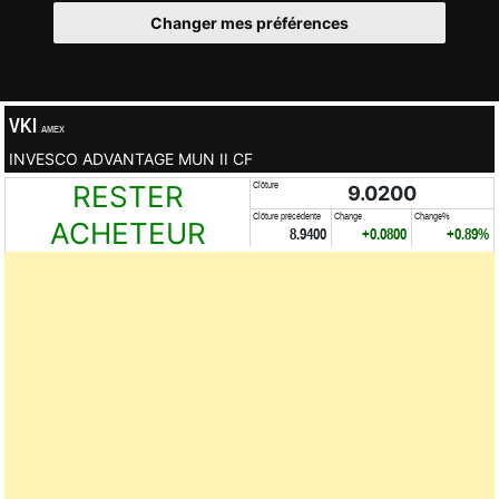
Changer mes préférences
VKI
AMEX
INVESCO ADVANTAGE MUN II CF
RESTER
Clôture
9.0200
Clôture précédente
Change
Change%
ACHETEUR
8.9400
+0.0800
+0.89%