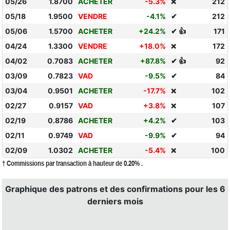
05/26
1.8700
ACHETER
-5.3%
212
❌
05/18
1.9500
VENDRE
-4.1%
✔
212
05/06
1.5700
ACHETER
+24.2%
✔ 👍
171
04/24
1.3300
VENDRE
+18.0%
172
❌
04/02
0.7083
ACHETER
+87.8%
✔ 👍
92
03/09
0.7823
VAD
-9.5%
✔
84
03/04
0.9501
ACHETER
-17.7%
102
❌
02/27
0.9157
VAD
+3.8%
107
❌
02/19
0.8786
ACHETER
+4.2%
✔
103
02/11
0.9749
VAD
-9.9%
✔
94
02/09
1.0302
ACHETER
-5.4%
100
❌
† Commissions par transaction à hauteur de 0.20% .
Graphique des patrons et des confirmations pour les 6
derniers mois