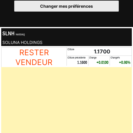
Changer mes préférences
SLNH
NASDAQ
SOLUNA HOLDINGS
RESTER
Clôture
1.1700
Clôture précédente
Change
Change%
VENDEUR
1.1600
+0.0100
+0.86%