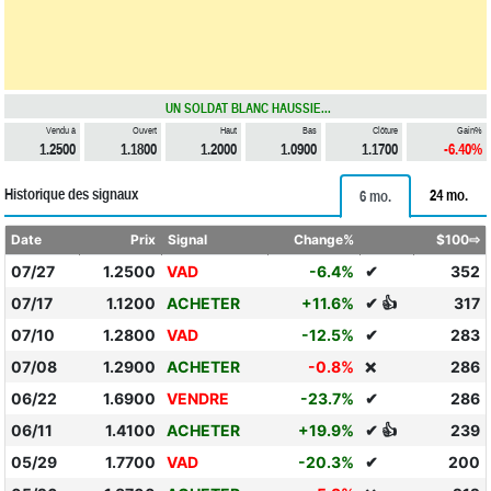
UN SOLDAT BLANC HAUSSIE...
Vendu à
Ouvert
Haut
Bas
Clôture
Gain%
1.2500
1.1800
1.2000
1.0900
1.1700
-6.40%
Historique des signaux
24 mo.
6 mo.
Date
Prix
Signal
Change%
$100⇨
07/27
1.2500
VAD
-6.4%
✔
352
07/17
1.1200
ACHETER
+11.6%
✔ 👍
317
07/10
1.2800
VAD
-12.5%
✔
283
07/08
1.2900
ACHETER
-0.8%
286
❌
06/22
1.6900
VENDRE
-23.7%
✔
286
06/11
1.4100
ACHETER
+19.9%
✔ 👍
239
05/29
1.7700
VAD
-20.3%
✔
200