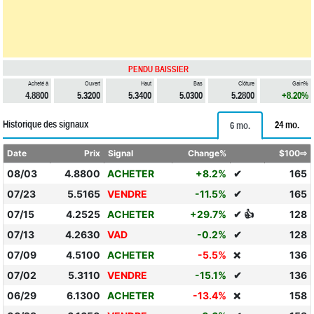
PENDU BAISSIER
Acheté à
Ouvert
Haut
Bas
Clôture
Gain%
4.8800
5.3200
5.3400
5.0300
5.2800
+8.20%
Historique des signaux
24 mo.
6 mo.
Date
Prix
Signal
Change%
$100⇨
08/03
4.8800
ACHETER
+8.2%
✔
165
07/23
5.5165
VENDRE
-11.5%
✔
165
07/15
4.2525
ACHETER
+29.7%
✔ 👍
128
07/13
4.2630
VAD
-0.2%
✔
128
07/09
4.5100
ACHETER
-5.5%
136
❌
07/02
5.3110
VENDRE
-15.1%
✔
136
06/29
6.1300
ACHETER
-13.4%
158
❌