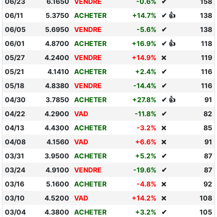
06/23
6.1650
VENDRE
-0.6%
✔
158
06/11
5.3750
ACHETER
+14.7%
✔ 👍
138
06/05
5.6950
VENDRE
-5.6%
✔
138
06/01
4.8700
ACHETER
+16.9%
✔ 👍
118
05/27
4.2400
VENDRE
+14.9%
119
❌
05/21
4.1410
ACHETER
+2.4%
✔
116
05/18
4.8380
VENDRE
-14.4%
✔
116
04/30
3.7850
ACHETER
+27.8%
✔ 👍
91
04/22
4.2900
VAD
-11.8%
✔
82
04/13
4.4300
ACHETER
-3.2%
85
❌
04/08
4.1560
VAD
+6.6%
91
❌
03/31
3.9500
ACHETER
+5.2%
✔
87
03/24
4.9100
VENDRE
-19.6%
✔
87
03/16
5.1600
ACHETER
-4.8%
92
❌
03/10
4.5200
VAD
+14.2%
108
❌
03/04
4.3800
ACHETER
+3.2%
✔
105