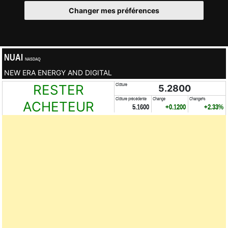
Changer mes préférences
NUAI
NASDAQ
NEW ERA ENERGY AND DIGITAL
RESTER
Clôture
5.2800
Clôture précédente
Change
Change%
ACHETEUR
5.1600
+0.1200
+2.33%