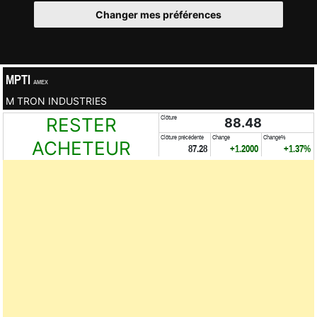
Changer mes préférences
MPTI
AMEX
M TRON INDUSTRIES
RESTER
Clôture
88.48
Clôture précédente
Change
Change%
ACHETEUR
87.28
+1.2000
+1.37%