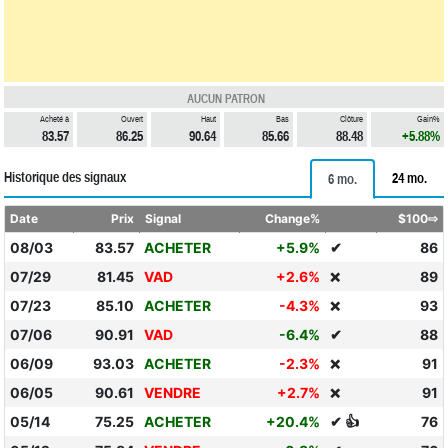
AUCUN PATRON
Acheté à
Ouvert
Haut
Bas
Clôture
Gain%
83.57
86.25
90.64
85.66
88.48
+5.88%
Historique des signaux
24 mo.
6 mo.
Date
Prix
Signal
Change%
$100⇨
08/03
83.57
ACHETER
+5.9%
✔
86
07/29
81.45
VAD
+2.6%
89
❌
07/23
85.10
ACHETER
-4.3%
93
❌
07/06
90.91
VAD
-6.4%
✔
88
06/09
93.03
ACHETER
-2.3%
91
❌
06/05
90.61
VENDRE
+2.7%
91
❌
05/14
75.25
ACHETER
+20.4%
✔ 👍
76