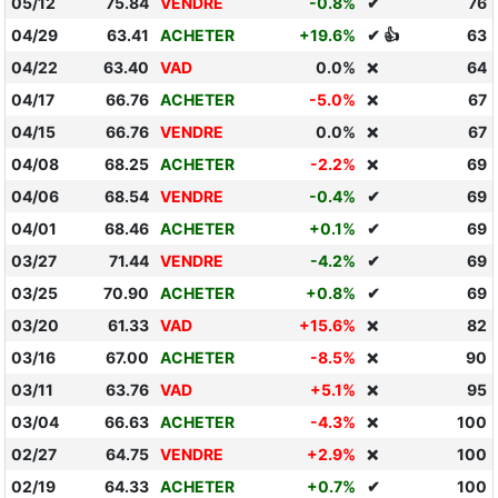
05/12
75.84
VENDRE
-0.8%
✔
76
04/29
63.41
ACHETER
+19.6%
✔ 👍
63
04/22
63.40
VAD
0.0%
64
❌
04/17
66.76
ACHETER
-5.0%
67
❌
04/15
66.76
VENDRE
0.0%
67
❌
04/08
68.25
ACHETER
-2.2%
69
❌
04/06
68.54
VENDRE
-0.4%
✔
69
04/01
68.46
ACHETER
+0.1%
✔
69
03/27
71.44
VENDRE
-4.2%
✔
69
03/25
70.90
ACHETER
+0.8%
✔
69
03/20
61.33
VAD
+15.6%
82
❌
03/16
67.00
ACHETER
-8.5%
90
❌
03/11
63.76
VAD
+5.1%
95
❌
03/04
66.63
ACHETER
-4.3%
100
❌
02/27
64.75
VENDRE
+2.9%
100
❌
02/19
64.33
ACHETER
+0.7%
✔
100