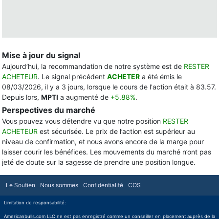
Mise à jour du signal
Aujourd’hui, la recommandation de notre système est de
RESTER
ACHETEUR
. Le signal précédent
ACHETER
a été émis le
08/03/2026, il y a 3 jours, lorsque le cours de l'action était à 83.57.
Depuis lors,
MPTI
a augmenté de
+5.88%
.
Perspectives du marché
Vous pouvez vous détendre vu que notre position
RESTER
ACHETEUR
est sécurisée. Le prix de l’action est supérieur au
niveau de confirmation, et nous avons encore de la marge pour
laisser courir les bénéfices. Les mouvements du marché n’ont pas
jeté de doute sur la sagesse de prendre une position longue.
Le Soutien
Nous sommes
Confidentialité
COS
Limitation de responsabilité:
Americanbulls.com LLC ne est pas enregistré comme un conseiller en placement auprès de la