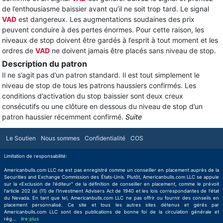
de l’enthousiasme baissier avant qu’il ne soit trop tard. Le signal
VAD
est dangereux. Les augmentations soudaines des prix
peuvent conduire à des pertes énormes. Pour cette raison, les
niveaux de stop doivent être gardés à l’esprit à tout moment et les
ordres de
VAD
ne doivent jamais être placés sans niveau de stop.
Description du patron
Il ne s’agit pas d’un patron standard. Il est tout simplement le
niveau de stop de tous les patrons haussiers confirmés. Les
conditions d’activation du stop baissier sont deux creux
consécutifs ou une clôture en dessous du niveau de stop d’un
patron haussier récemment confirmé.
Suite
Le Soutien
Nous sommes
Confidentialité
COS
Limitation de responsabilité:
Americanbulls.com LLC ne est pas enregistré comme un conseiller en placement auprès de la
Securities and Exchange Commission des États-Unis. Plutôt, Americanbulls.com LLC se appuie
sur la «Exclusion de l'éditeur" de la définition de conseiller en placement, comme le prévoit
l'article 202 (a) (11) de l'Investment Advisers Act de 1940 et les lois correspondantes de l'état
du Nevada. En tant que tel, Americanbulls.com LLC ne pas offrir ou fournir des conseils en
placement personnalisé. Ce site et tous les autres sites détenus et gérés par
Americanbulls.com LLC sont des publications de bonne foi de la circulation générale et
rég
...
lire plus
lire plus