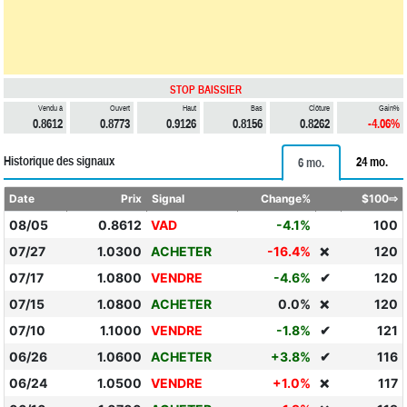
STOP BAISSIER
Vendu à
Ouvert
Haut
Bas
Clôture
Gain%
0.8612
0.8773
0.9126
0.8156
0.8262
-4.06%
Historique des signaux
24 mo.
6 mo.
Date
Prix
Signal
Change%
$100⇨
08/05
0.8612
VAD
-4.1%
100
07/27
1.0300
ACHETER
-16.4%
120
❌
07/17
1.0800
VENDRE
-4.6%
✔
120
07/15
1.0800
ACHETER
0.0%
120
❌
07/10
1.1000
VENDRE
-1.8%
✔
121
06/26
1.0600
ACHETER
+3.8%
✔
116
06/24
1.0500
VENDRE
+1.0%
117
❌