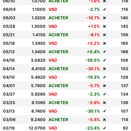
06/10
1.0700
ACHETER
-1.9%
119
❌
06/04
1.1000
VAD
-2.7%
✔
116
06/02
1.3200
ACHETER
-16.7%
140
❌
05/28
1.3000
VAD
+1.5%
143
❌
05/21
1.4150
ACHETER
-8.1%
156
❌
05/18
1.3450
VAD
+5.2%
165
❌
05/13
1.3400
ACHETER
+0.4%
✔
166
04/16
3.0820
VAD
-56.5%
✔
106
04/14
4.4100
ACHETER
-30.1%
153
❌
04/10
5.4620
VAD
-19.3%
✔
128
04/01
5.7900
ACHETER
-5.7%
137
❌
03/27
5.9260
VAD
-2.3%
✔
134
03/25
6.1060
ACHETER
-2.9%
139
❌
03/13
8.7400
VAD
-30.1%
✔
107
03/06
9.2400
ACHETER
-5.4%
114
❌
02/19
12.0700
VAD
-23.4%
✔
92