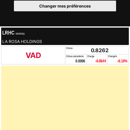
Changer mes préférences
LRHC
NASDAQ
LA ROSA HOLDINGS
Clôture
0.8262
VAD
Clôture précédente
Change
Change%
0.8806
-0.0544
-6.18%