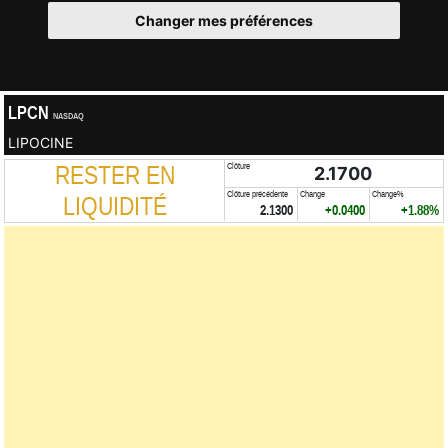
Changer mes préférences
LPCN
NASDAQ
LIPOCINE
RESTER EN
Clôture
2.1700
Clôture précédente
Change
Change%
LIQUIDITÉ
2.1300
+0.0400
+1.88%