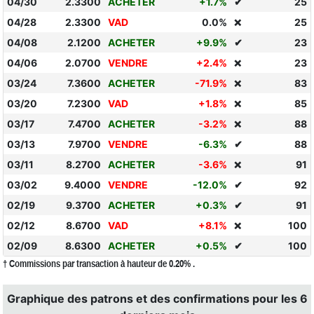
04/30
2.3300
ACHETER
+1.7%
✔
25
04/28
2.3300
VAD
0.0%
25
❌
04/08
2.1200
ACHETER
+9.9%
✔
23
04/06
2.0700
VENDRE
+2.4%
23
❌
03/24
7.3600
ACHETER
-71.9%
83
❌
03/20
7.2300
VAD
+1.8%
85
❌
03/17
7.4700
ACHETER
-3.2%
88
❌
03/13
7.9700
VENDRE
-6.3%
✔
88
03/11
8.2700
ACHETER
-3.6%
91
❌
03/02
9.4000
VENDRE
-12.0%
✔
92
02/19
9.3700
ACHETER
+0.3%
✔
91
02/12
8.6700
VAD
+8.1%
100
❌
02/09
8.6300
ACHETER
+0.5%
✔
100
† Commissions par transaction à hauteur de 0.20% .
Graphique des patrons et des confirmations pour les 6