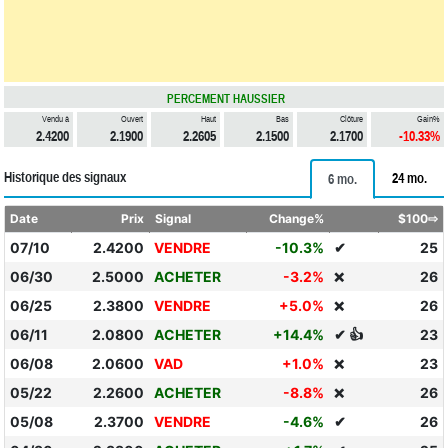
PERCEMENT HAUSSIER
Vendu à
Ouvert
Haut
Bas
Clôture
Gain%
2.4200
2.1900
2.2605
2.1500
2.1700
-10.33%
Historique des signaux
24 mo.
6 mo.
Date
Prix
Signal
Change%
$100⇨
07/10
2.4200
VENDRE
-10.3%
✔
25
06/30
2.5000
ACHETER
-3.2%
26
❌
06/25
2.3800
VENDRE
+5.0%
26
❌
06/11
2.0800
ACHETER
+14.4%
✔ 👍
23
06/08
2.0600
VAD
+1.0%
23
❌
05/22
2.2600
ACHETER
-8.8%
26
❌
05/08
2.3700
VENDRE
-4.6%
✔
26