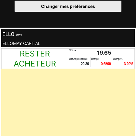
Changer mes préférences
ELLO
AMEX
ELLOMAY CAPITAL
RESTER
Clôture
19.65
Clôture précédente
Change
Change%
ACHETEUR
20.30
-0.6500
-3.20%