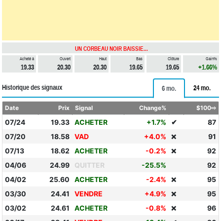
UN CORBEAU NOIR BAISSIE...
Acheté à
Ouvert
Haut
Bas
Clôture
Gain%
19.33
20.30
20.30
19.65
19.65
+1.66%
Historique des signaux
24 mo.
6 mo.
Date
Prix
Signal
Change%
$100⇨
07/24
19.33
ACHETER
+1.7%
✔
87
07/20
18.58
VAD
+4.0%
91
❌
07/13
18.62
ACHETER
-0.2%
92
❌
04/06
24.99
QUITTER
-25.5%
92
04/02
25.60
ACHETER
-2.4%
95
❌
03/30
24.41
VENDRE
+4.9%
95
❌
03/02
24.61
ACHETER
-0.8%
96
❌